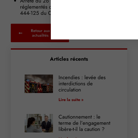
Arrêté du 26 février 2016 fixant les tarifs
réglementés des notaires (Articles A 444-117 à A
444-125 du Code de commerce)
Retour aux
actualités
Articles récents
Incendies : levée des
interdictions de
circulation
Lire la suite »
Cautionnement : le
terme de l’engagement
libère-t-il la caution ?