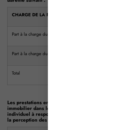
CHARGE DE LA PRESTATION
Part à la charge du vendeur
Part à la charge du vendeur
Total
Les prestations en matière d’affectation d’un bien
immobilier dans le patrimoine de l’entrepreneur
individuel à responsabilité limitée donnent lieu à
la perception des émoluments suivants :