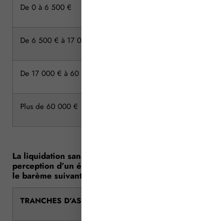
De 0 à 6 500 €
De 6 500 € à 17 000 €
De 17 000 € à 60 000 €
Plus de 60 000 €
La liquidation sans partage donne lieu à la
perception d’un émolument proportionnel, selon
le barème suivant :
TRANCHES D’ASSIETTE