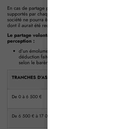
En cas de partage partiel, le montant des émoluments
supportés par chaque copartageant sortant de la
société ne pourra être supérieur au montant de ceux
dont il aurait été redevable si le partage avait été total.
Le partage volontaire ou judiciaire donne lieu à la
perception :
d’un émolument proportionnel à l’actif brut,
déduction faite seulement des legs particuliers,
selon le barème suivant* :
TRANCHES D’ASSIETTE
De 0 à 6 500 €
De 6 500 € à 17 000 €