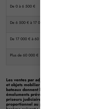
De 0 à 6 500 €
De 6 500 € à 17 000 €
De 17 000 € à 60 000 €
Plus de 60 000 €
Les ventes par adjudication judiciaire de meubles
et objets mobiliers, d’arbres en détail et de
bateaux donnent lieu à la perception des
émoluments prévus pour les commissaires-
priseurs judiciaires, à savoir un émolument
proportionnel au produit de chaque lot, selon le
barème suivant :