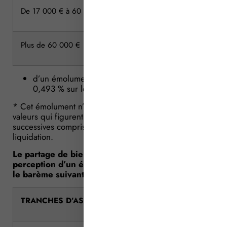
De 17 000 € à 60 000 €
Plus de 60 000 €
d’un émolument proportionnel non dégressif de
0,493 % sur les reprises en nature.
* Cet émolument n’est perçu qu’une seule fois sur les
valeurs qui figurent dans plusieurs opérations
successives comprises dans un même acte de
liquidation.
Le partage de biens indivis donne lieu à la
perception d’un émolument proportionnel, selon
le barème suivant :
TRANCHES D’ASSIETTE