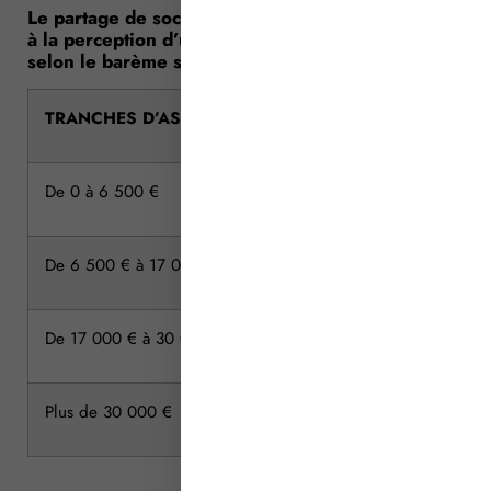
Le partage de sociétés de construction donne lieu
à la perception d’un émolument proportionnel,
selon le barème suivant :
TRANCHES D’ASSIETTE
De 0 à 6 500 €
De 6 500 € à 17 000 €
De 17 000 € à 30 000 €
Plus de 30 000 €