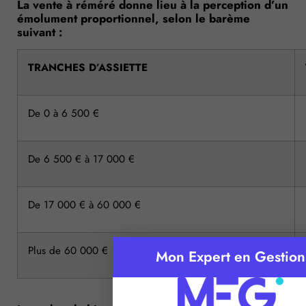
La vente à réméré donne lieu à la perception d’un
émolument proportionnel, selon le barème
suivant :
TRANCHES D’ASSIETTE
De 0 à 6 500 €
De 6 500 € à 17 000 €
De 17 000 € à 60 000 €
Plus de 60 000 €
Mon Expert en Gestion