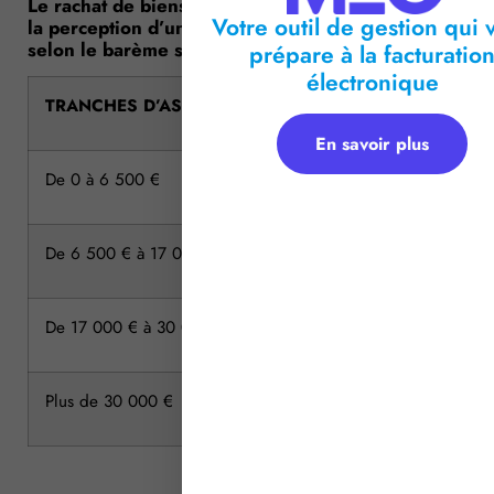
Le rachat de biens vendus à réméré donne lieu à
Votre outil de gestion qui 
la perception d’un émolument proportionnel,
selon le barème suivant :
prépare à la facturatio
électronique
TRANCHES D’ASSIETTE
En savoir plus
De 0 à 6 500 €
De 6 500 € à 17 000 €
De 17 000 € à 30 000 €
Plus de 30 000 €