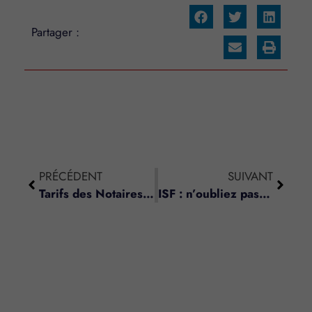
Partager :
PRÉCÉDENT
SUIVANT
Tarifs des Notaires – Prestations relatives aux contrats et conventions liés à l’activité économique – 2016
ISF : n’oubliez pas vos comptes courants !