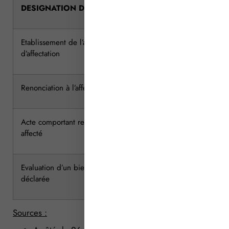
DESIGNATION DE LA PRESTATION
Etablissement de l’acte et dépôt de la déclaration
d’affectation
Renonciation à l’affectation
Acte comportant reprise, cession ou apport du bien
affecté
Evaluation d’un bien immobilier dont la valeur doit être
déclarée
Sources :