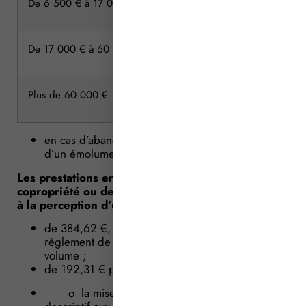
De 6 500 € à 17 000 €
De 17 000 € à 60 000 €
Plus de 60 000 €
en cas d’abandon de mitoyenneté ou servitudes,
d’un émolument fixe de 26,92 €.
Les prestations en matière de règlement de
copropriété ou descriptif en volume donnent lieu
à la perception d’un émolument :
de 384,62 €, pour l’établissement de l’acte de
règlement de copropriété ou descriptif en
volume ;
de 192,31 € pour :
o la mise en conformité du règlement ou du