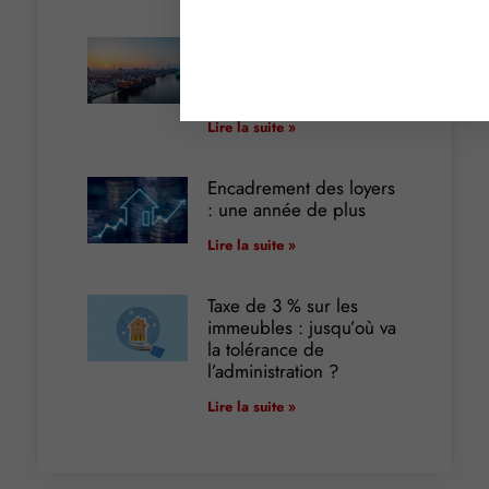
Transport fluvial de
marchandises : une aide
financière bienvenue
Lire la suite »
Encadrement des loyers
: une année de plus
Lire la suite »
Taxe de 3 % sur les
immeubles : jusqu’où va
la tolérance de
l’administration ?
Lire la suite »