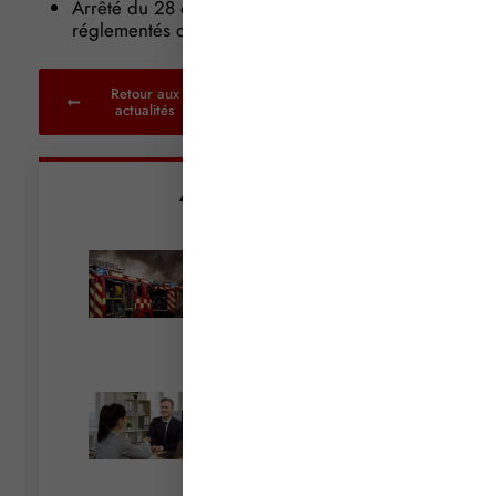
Arrêté du 28 octobre 2016 relatif aux tarifs
réglementés des notaires
Retour aux
actualités
Articles récents
Incendies : levée des
interdictions de
circulation
Lire la suite »
Cautionnement : le
terme de l’engagement
libère-t-il la caution ?
Lire la suite »