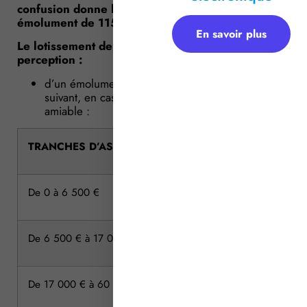
confusion donne lieu à la perception d’un
émolument de 115,39 €.
En savoir plus
Le lotissement de biens indivis donne lieu à la
perception :
d’un émolument proportionnel, selon le barème
suivant, en cas de tirage au sort ou d’attribution
amiable :
TRANCHES D’ASSIETTE
De 0 à 6 500 €
De 6 500 € à 17 000 €
De 17 000 € à 60 000 €