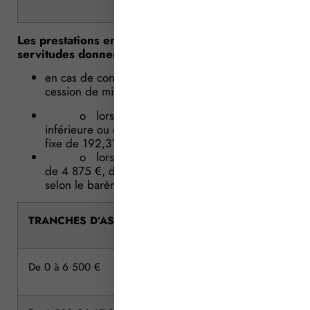
Les prestations en matière de mitoyenneté ou
servitudes donnent lieu, à la perception :
en cas de constitution, convention modificative ou
cession de mitoyenneté ou servitudes :
o lorsque la valeur de l’assiette est
inférieure ou égale à 4 875 €, d’un émolument
fixe de 192,31 € ;
o lorsque cette valeur dépasse le seuil
de 4 875 €, d’un émolument proportionnel,
selon le barème suivant :
TRANCHES D’ASSIETTE
De 0 à 6 500 €