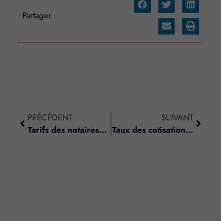
Partager :
PRÉCÉDENT
SUIVANT
Tarifs des notaires – Dispositions spéciales aux départements du Bas-Rhin, du Haut-Rhin et de la Moselle
Taux des cotisations sociales des clercs et employés de notaires – Année 2016