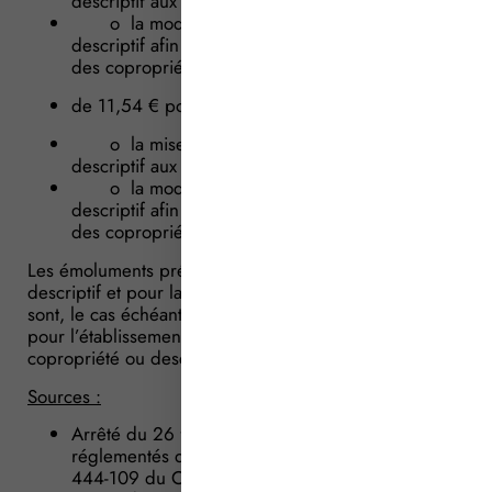
descriptif aux obligations légales ;
o la modification du règlement ou du
descriptif afin de prendre en compte la volonté
des copropriétaires ou des parties ;
de 11,54 € pour :
o la mise en conformité du règlement ou du
descriptif aux obligations légales ;
o la modification du règlement ou du
descriptif afin de prendre en compte la volonté
des copropriétaires ou des parties.
Les émoluments prévus pour l’établissement de l’état
descriptif et pour la mise en conformité du règlement
sont, le cas échéant, perçus en sus de celui prévu
pour l’établissement de l’acte de règlement de
copropriété ou descriptif en volume.
Sources :
Arrêté du 26 février 2016 fixant les tarifs
réglementés des notaires (Articles A 444-103 à A
444-109 du Code de commerce)