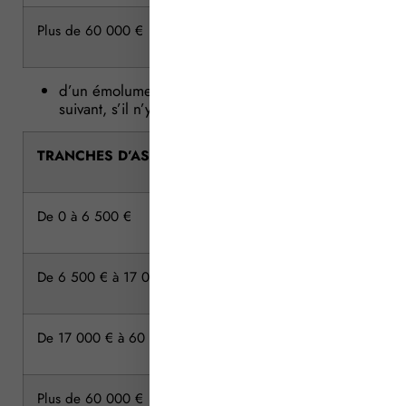
Plus de 60 000 €
d’un émolument proportionnel, selon le barème
suivant, s’il n’y a ni tirage au sort ni attribution :
TRANCHES D’ASSIETTE
De 0 à 6 500 €
De 6 500 € à 17 000 €
De 17 000 € à 60 000 €
Plus de 60 000 €