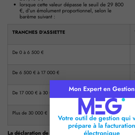
lorsque cette valeur dépasse le seuil de 29 800
€, d’un émolument proportionnel, selon le
barème suivant :
TRANCHES D’ASSIETTE
De 0 à 6 500 €
De 6 500 € à 17 000 €
Mon Expert en Gestion
De 17 000 € à 30 000 €
Plus de 30 000 €
Votre outil de gestion qui 
prépare à la facturatio
électronique
La déclaration de mobilier pour éviter une