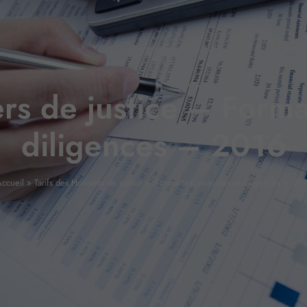
ers de justice – Forma
diligences – 2016
ccueil
»
Tarifs des Huissiers de justice – Formalités, requêtes et diligences – 20