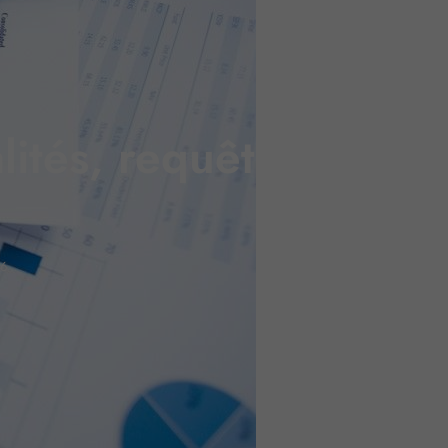
lités, requêtes et
16