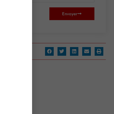
Envoyer
artager :