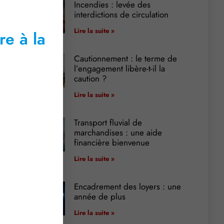
Incendies : levée des
interdictions de circulation
Lire la suite »
re à la
Cautionnement : le terme de
l’engagement libère-t-il la
caution ?
Lire la suite »
Transport fluvial de
marchandises : une aide
financière bienvenue
Lire la suite »
Encadrement des loyers : une
année de plus
Lire la suite »