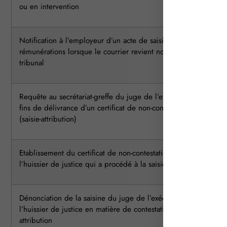
ou en intervention
Notification à l’employeur d’un acte de saisie des
rémunérations lorsque le courrier revient non réclamé au
tribunal
Requête au secrétariat-greffe du juge de l’exécution aux
fins de délivrance d’un certificat de non-contestation
(saisie-attribution)
Etablissement du certificat de non-contestation par
l’huissier de justice qui a procédé à la saisie-attribution
Dénonciation de la saisine du juge de l’exécution à
l’huissier de justice en matière de contestation de saisie-
attribution