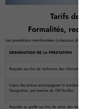
Tarifs des Huissi
Formalités, requêtes e
Les prestations mentionnées ci-dessous donnent lieu à la p
DESIGNATION DE LA PRESTATION
Requête aux fins de recherche des informations
Copie des pièces accompagnant le bordereau annexé à
l’assignation, par tranche de 100 feuilles
Requête au greffe aux fins de saisie des rémunérations