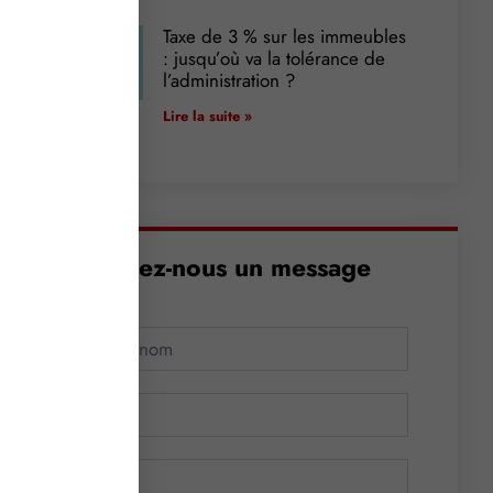
Taxe de 3 % sur les immeubles
: jusqu’où va la tolérance de
l’administration ?
Lire la suite »
Envoyez-nous un message