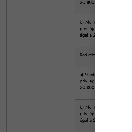
20 800 €
b) Montant des sommes
privilégiées supérieur ou
égal à 20 800 €
Radiation partielle d’une i
a) Montant des sommes
privilégiées inférieur à
20 800 €
b) Montant des sommes
privilégiées supérieur ou
égal à 20 800 €