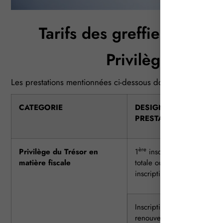
Tarifs des greffiers des
Privilèges et s
Les prestations mentionnées ci-dessous donnent lieu à la p
CATEGORIE
DESIGNATION DE LA
PRESTATION
ère
Privilège du Trésor en
1
inscription, la radiation
matière fiscale
totale ou partielle d’une
inscription non périmée
Inscription suivante, le
renouvellement d’une