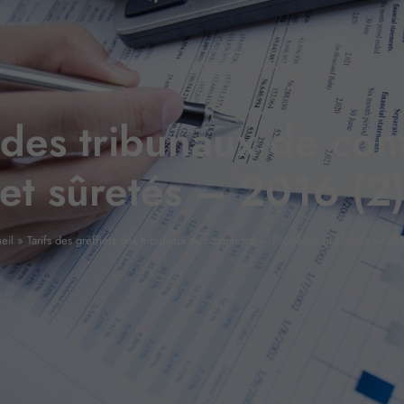
rs des tribunaux de co
et sûretés – 2016 (2
eil
»
Tarifs des greffiers des tribunaux de commerce – Privilèges et sûretés – 201