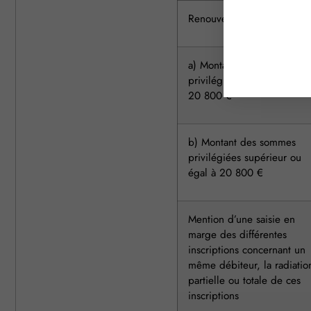
Renouvellement d’une inscr
a) Montant des sommes
privilégiées inférieur à
20 800 €
b) Montant des sommes
privilégiées supérieur ou
égal à 20 800 €
Mention d’une saisie en
marge des différentes
inscriptions concernant un
même débiteur, la radiatio
partielle ou totale de ces
inscriptions