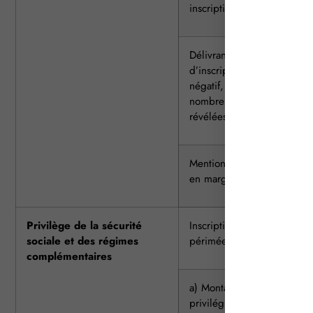
inscription ou la subrogati
Délivrance d’un état
d’inscription positif ou
négatif, quel que soit le
nombre d’inscriptions
révélées
Mention d’une contestation
en marge d’une inscription
Privilège de la sécurité
Inscription, y compris radia
sociale et des régimes
périmée :
complémentaires
a) Montant des sommes
privilégiées inférieur à