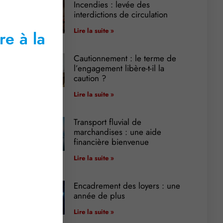
Incendies : levée des
interdictions de circulation
Lire la suite »
re à la
Cautionnement : le terme de
l’engagement libère-t-il la
caution ?
Lire la suite »
Transport fluvial de
marchandises : une aide
financière bienvenue
Lire la suite »
Encadrement des loyers : une
année de plus
Lire la suite »