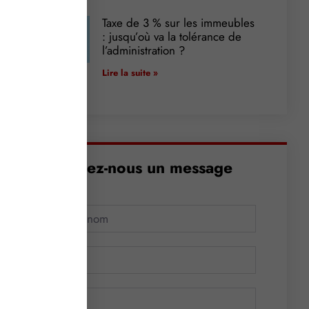
Taxe de 3 % sur les immeubles
: jusqu’où va la tolérance de
l’administration ?
Lire la suite »
Envoyez-nous un message