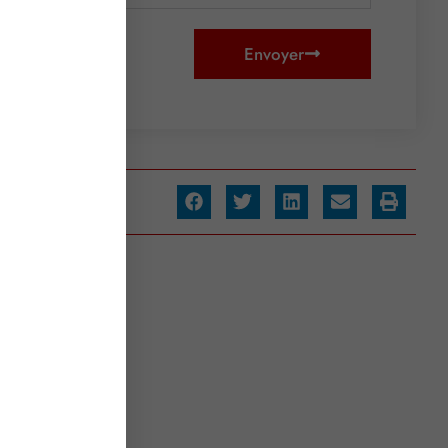
Envoyer
artager :