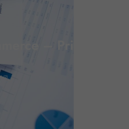
mmerce – Privilèges
)
6 (2)