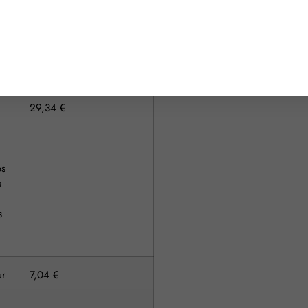
es
s
s
29,34 €
es
s
s
ur
7,04 €