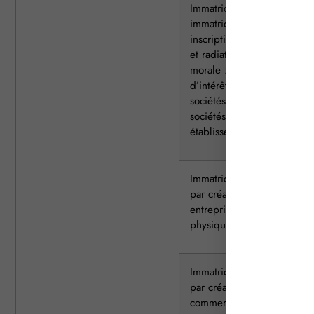
Immatriculation principale,
immatriculation secondaire,
inscription complémentaire
et radiation d’une personn
morale : groupements
d’intérêt économique,
sociétés commerciales,
sociétés non commerciales
établissements publics
Immatriculation principale
par création d’une
entreprise, personne
physique
Immatriculation principale
par création de sociétés
commerciales