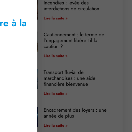
Incendies : levée des
interdictions de circulation
Lire la suite »
re à la
Cautionnement : le terme de
l’engagement libère-t-il la
caution ?
Lire la suite »
Transport fluvial de
marchandises : une aide
financière bienvenue
Lire la suite »
Encadrement des loyers : une
année de plus
Lire la suite »