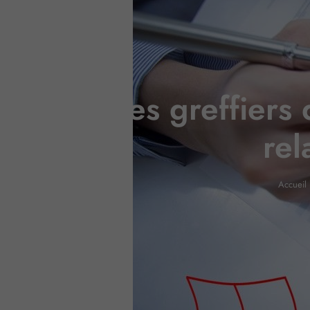
Tarifs des greffier
rel
Accueil