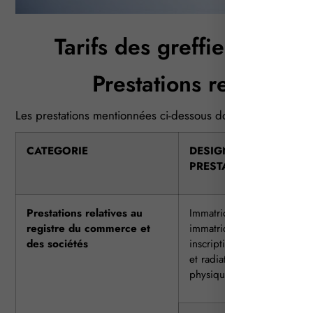
Tarifs des greffiers des
Prestations relatives
Les prestations mentionnées ci-dessous donnent lieu à la p
CATEGORIE
DESIGNATION DE LA
PRESTATION
Prestations relatives au
Immatriculation principale,
registre du commerce et
immatriculation secondaire,
des sociétés
inscription complémentaire
et radiation d’une personn
physique