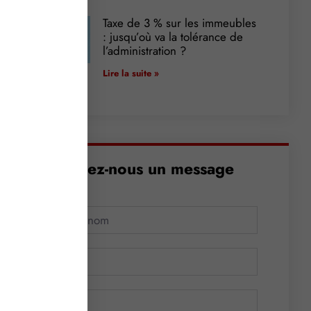
Taxe de 3 % sur les immeubles
: jusqu’où va la tolérance de
l’administration ?
Lire la suite »
Envoyez-nous un message