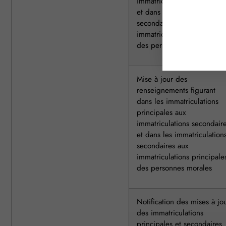
immatriculations secondair
et dans les immatriculation
secondaires aux
immatriculations principale
des personnes physiques
Mise à jour des
renseignements figurant
dans les immatriculations
principales aux
immatriculations secondair
et dans les immatriculation
secondaires aux
immatriculations principale
des personnes morales
Notification des mises à jo
des immatriculations
principales et secondaires