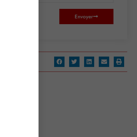
Envoyer
artager :