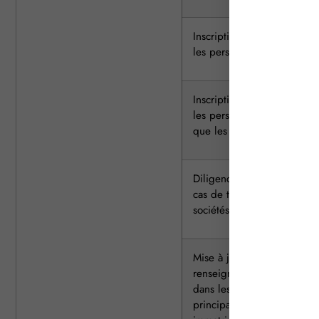
Inscription modificative po
les personnes physiques
Inscription modificative po
les personnes morales, ains
que les mentions d’office
Diligences spécifiques en
cas de transformation de
sociétés
Mise à jour des
renseignements figurant
dans les immatriculations
principales aux