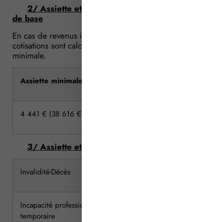
2/ Assiette et cotisations minimales retraite
de base
En cas de revenus inférieurs à un certain seuil, les
cotisations sont calculées sur une base annuelle
minimale.
Assiette minimale
Cotisation min
4 441 € (38 616 € x 11,50 %)
448 €
3/ Assiette et cotisations forfaitaires
Invalidité-Décès
836 €
Incapacité professionnelle
241,30 €
temporaire