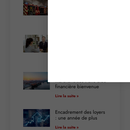
Incendies : levée des
interdictions de
circulation
Lire la suite »
Cautionnement : le
terme de l’engagement
libère-t-il la caution ?
Lire la suite »
Transport fluvial de
marchandises : une aide
financière bienvenue
Lire la suite »
Encadrement des loyers
: une année de plus
Lire la suite »