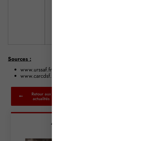
50 % du revenu du ch
d’entreprise
Sources :
www.urssaf.fr
www.carcdsf.fr
Retour aux
actualités
Articles récents