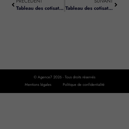
PRÉCÉDENT
SUIVANT
Tableau des cotisations sociales dues par les sages-femmes
Tableau des cotisations sociales dues par le conjoint collaborateur – RSI
© Agence7 2026 - Tous droits réservés
Mentions légales
Politique de confidentialité