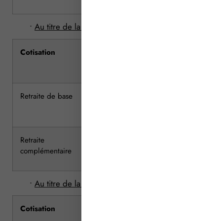
•
Au titre de la 1ère année d’activité en 2016
Cotisation
Assiette maximale
Taux
Retraite de base
7 337 € (38 616 € x
10,10 %
19 %)
Retraite
complémentaire
•
Au titre de la 2ème année d’activité en 2016
Cotisation
Assiette maximale
Taux