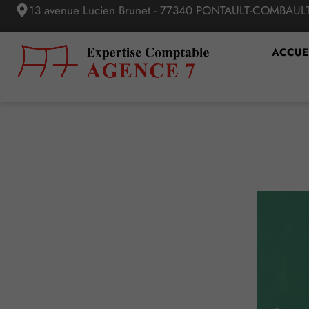
13 avenue Lucien Brunet - 77340 PONTAULT-COMBAUL
ACCUE