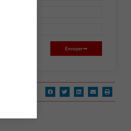
Envoyer
ager :