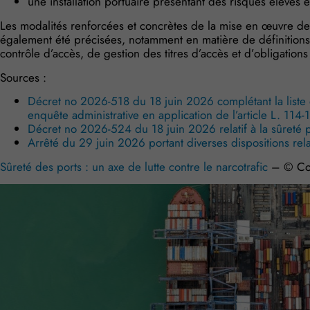
une installation portuaire présentant des risques élevés
Les modalités renforcées et concrètes de la mise en œuvre de
également été précisées, notamment en matière de définition
contrôle d’accès, de gestion des titres d’accès et d’obligations
Sources :
Décret no 2026-518 du 18 juin 2026 complétant la liste
enquête administrative en application de l’article L. 114-
Décret no 2026-524 du 18 juin 2026 relatif à la sûreté p
Arrêté du 29 juin 2026 portant diverses dispositions relat
Sûreté des ports : un axe de lutte contre le narcotrafic
– © Co