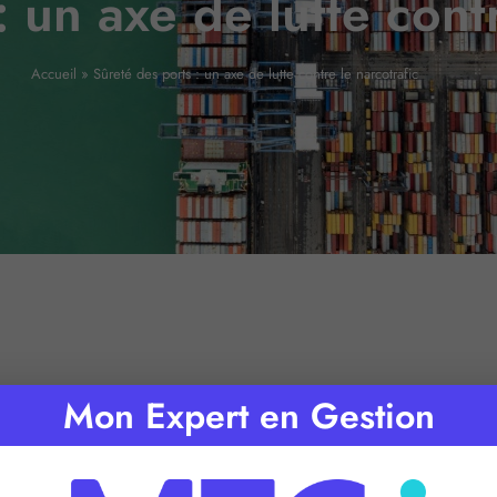
 un axe de lutte contr
Accueil
»
Sûreté des ports : un axe de lutte contre le narcotrafic
Mon Expert en Gestion
 de lecture :
2
minutes