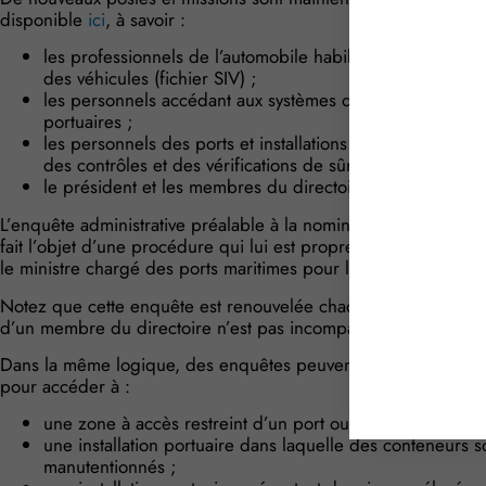
disponible
ici
, à savoir :
les professionnels de l’automobile habilités à transmett
des véhicules (fichier SIV) ;
les personnels accédant aux systèmes d’information ou au 
portuaires ;
les personnels des ports et installations portuaires (not
des contrôles et des vérifications de sûretés, les pilotes m
le président et les membres du directoire d’un grand por
L’enquête administrative préalable à la nomination du préside
fait l’objet d’une procédure qui lui est propre et qui fait inte
le ministre chargé des ports maritimes pour le président du di
Notez que cette enquête est renouvelée chaque année, afin d
d’un membre du directoire n’est pas incompatible avec ses mi
Dans la même logique, des enquêtes peuvent être menées dans
pour accéder à :
une zone à accès restreint d’un port ou d’une installation
une installation portuaire dans laquelle des conteneurs 
manutentionnés ;