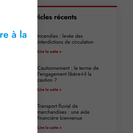
Articles récents
re à la
Incendies : levée des
interdictions de circulation
Lire la suite »
Cautionnement : le terme de
l’engagement libère-t-il la
caution ?
Lire la suite »
Transport fluvial de
marchandises : une aide
financière bienvenue
Lire la suite »