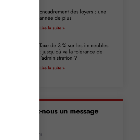
Encadrement des loyers : une
année de plus
Lire la suite »
Taxe de 3 % sur les immeubles
: jusqu’où va la tolérance de
l’administration ?
Lire la suite »
Envoyez-nous un message