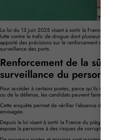
La loi du 13 juin 2025 visant à sortir la France du piège du 
lutte contre le trafic de drogue dont plusieurs relatifs à la 
apporté des précisions sur le renforcement du cadre applicabl
surveillance des ports.
Renforcement de la sûreté dans
surveillance du personnel
Pour accéder à certains postes, parce qu’ils relèvent de la sou
ou de la défense, les candidats peuvent faire l’objet d’une enq
Cette enquête permet de vérifier l’absence d’incompatibilité e
envisagée.
Depuis la loi visant à sortir la France du piège du narcotrafic,
expose la personne à des risques de corruption ou de menaces 
De nouveaux postes et missions sont maintenant concernés par 