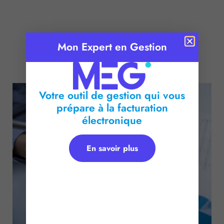
Mon Expert en Gestion
Publié le :
10 décembre 2015
Temps de lecture :
2
minutes
Votre outil de gestion qui vous
prépare à la facturation
électronique
En savoir plus