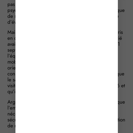
pas lui avoir proposé la mise en place d’un suivi
psychologique et d’avoir omis de mentionner ce risque
de stress post-traumatique dans le document unique
d’évaluation des risques.
Mais l’employeur s’en défend. Il rappelle qu’ayant pris
en compte les événements violents auxquels le salarié
avait été exposé, il avait, au retour de New-York le 11
septembre 2001, fait accueillir celui-ci, comme tout
l’équipage, par l’ensemble du personnel médical
mobilisé pour assurer une présence jour et nuit et
orienter éventuellement les intéressés vers des
consultations psychiatriques. Il rappelle également que
le salarié a été déclaré apte à son poste lors de 4
visites médicales qui ont eu lieu entre 2002 et 2006 et
qu’il a pu exercer ses fonctions sans difficultés.
Arguments qui ont convaincu le juge : il considère que
l’employeur, justifiant avoir pris toutes les mesures
nécessaires, n’a pas manqué à son obligation de
sécurité. Ce qui tendrait à faire évoluer cette obligation
de résultat en une obligation de moyens…