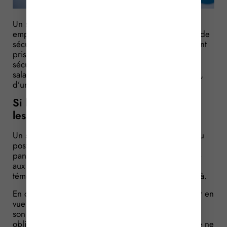
Un salarié, se sentant en danger, reproche à son
employeur de ne pas avoir respecté son obligation de
sécurité. Or l’employeur lui rappelle qu’il a justement
pris toutes les mesures nécessaires pour assurer la
sécurité des salariés. Ce dont ne se satisfait pas le
salarié qui lui rétorque qu’il s’agit, pour l’employeur,
d’une obligation de résultat.
Si l’employeur prouve avoir pris toutes
les mesures nécessaires…
Un salarié, employé par une compagnie aérienne au
poste de chef de cabine, est pris d’une crise de
panique consécutive à un stress post-traumatique lié
aux attentats du 11 septembre 2001 dont il a été le
témoin direct lors d’une escale à New-York ce jour-là.
En conflit avec son employeur, il poursuit ce dernier en
vue d’obtenir sa condamnation pour manquement à
son obligation de sécurité qu’il considère être une
obligation de résultat : il lui reproche notamment de ne