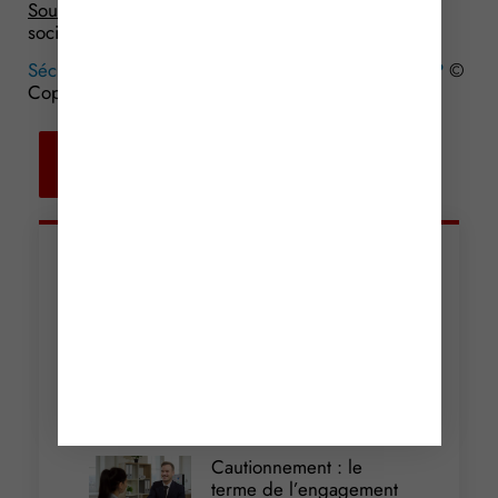
Source :
Arrêt de la Cour de Cassation, chambre
sociale, du 25 novembre 2015, n° 14-24444
Sécurité des salariés : une obligation… de résultat ?
©
Copyright WebLex – 2015
Retour aux
actualités
Articles récents
Incendies : levée des
interdictions de
circulation
Lire la suite »
Cautionnement : le
terme de l’engagement