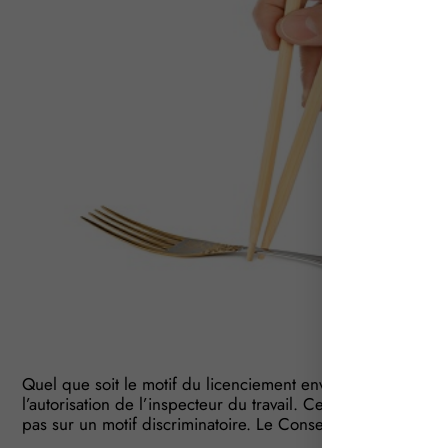
Quel que soit le motif du licenciement envisagé, la rupture
l’autorisation de l’inspecteur du travail. Ce dernier doit al
pas sur un motif discriminatoire. Le Conseil d’Etat vient d