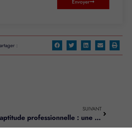
Envoyer
artager :
SUIVANT
Licenciement pour inaptitude professionnelle : une régularisation possible ?
s réglementations. Personnalisez vos préférences pour contrôler