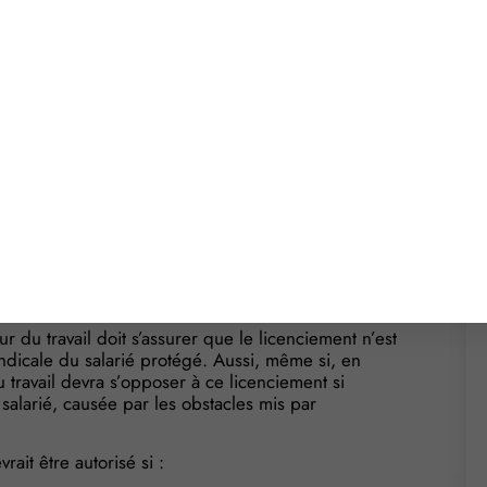
t avec les fonctions
 vous devez, en qualité d’employeur et après
 du travail. Ce dernier est tenu de vous entendre
fient le licenciement et le motif sur lequel il repose.
 à l’exercice du mandat du salarié auquel vous
it d’un licenciement justifié par l’inaptitude du
vail se limitait à déterminer si l’inaptitude était
, pas à rechercher l’origine de l’inaptitude, même
é par l’employeur.
ur du travail doit s’assurer que le licenciement n’est
yndicale du salarié protégé. Aussi, même si, en
du travail devra s’opposer à ce licenciement si
 salarié, causée par les obstacles mis par
it être autorisé si :