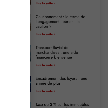
Lire la suite »
Cautionnement : le terme de
l’engagement libère-t-il la
caution ?
Lire la suite »
Transport fluvial de
marchandises : une aide
financière bienvenue
Lire la suite »
Encadrement des loyers : une
année de plus
Lire la suite »
Taxe de 3 % sur les immeubles