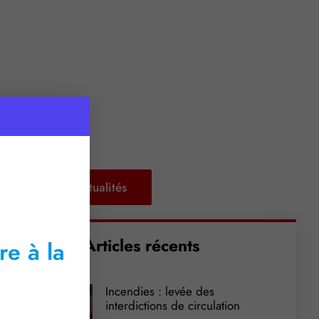
Retour aux actualités
Articles récents
re à la
Incendies : levée des
interdictions de circulation