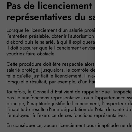
Pas de licenciement en rappor
représentatives du salarié !
Lorsque le licenciement d’un salarié protégé est envisagé,
l’entretien préalable, obtenir l’autorisation de l’inspecteur
d’abord puis le salarié, à qui il expliquera les faits qui justi
Il doit s’assurer que le licenciement envisagé n’est pas lié
voudriez faire obstacle.
Cette procédure doit être respectée alors même qu’il s’agira
salarié protégé. Jusqu’alors, le contrôle de l’inspecteur du tra
telle qu’elle justifiait le licenciement. Il n’avait, cependant
lorsqu’elle résultait, par exemple, d’un harcèlement, exerc
Toutefois, le Conseil d’Etat vient de rappeler que l’inspecte
pas lié aux fonctions représentatives ou à l’appartenance s
principe, l’inaptitude justifie le licenciement, l’inspecteur 
l’inaptitude résulte d’une dégradation de l’état de santé du
l’employeur à l’exercice de ses fonctions représentatives.
En conséquence, aucun licenciement pour inaptitude ne devra