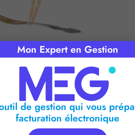
Accueil
»
Salariés protégés : un licenciement pour inaptitude peut-il être refusé ?
Mon Expert en Gestion
emps de lecture :
2
minutes
outil de gestion qui vous prépa
facturation électronique