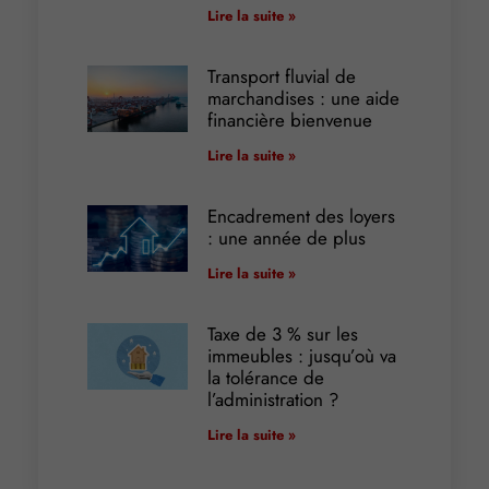
Lire la suite »
Transport fluvial de
marchandises : une aide
financière bienvenue
Lire la suite »
Encadrement des loyers
: une année de plus
Lire la suite »
Taxe de 3 % sur les
immeubles : jusqu’où va
la tolérance de
l’administration ?
Lire la suite »