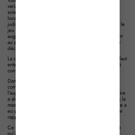
variation de l’indice de la clause d’échelle mobile
soient sans rapport avec l’évaluation de la valeur
locative, il est possible de demander la révision
judiciaire du loyer : cela suppose toutefois que, par le
jeu de la clause d’échelle mobile, le loyer se trouve
augmenté ou diminué de plus d’un quart par rapport
au prix précédemment fixé contractuellement ou par
décision judiciaire.
La question qui se pose est donc de savoir ce qu’il faut
entendre précisément par « prix précédemment fixé
contractuellement ».
Dans l’affaire qui nous intéresse ici, le loyer du bail
commercial a été modifié 5 fois en raison de
l’augmentation de la surface louée. La société locataire
a alors demandé la révision judiciaire du loyer, dans la
mesure où l’application de la clause d’échelle mobile a
eu pour effet d’augmenter le loyer de plus d’1/4 par
rapport au loyer initial.
Ce que conteste la société bailleresse qui considère
qu’il faut prendre comme référence ici, non pas le