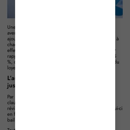
Une société loue un local commercial et, par 5
avenants successifs, augmente la surface louée en y
ajoutant d’autres locaux adjacents. Le loyer est donc à
chaque fois adapté en fonction de la surface
effectivement occupée et louée. Sauf que l’écart par
rapport au loyer initial excède désormais plus de 25
%, ce qui incite la locataire à demander la révision du
loyer. Ce que conteste le bailleur…
L’augmentation importante du loyer
justifie une demande de révision
Par principe, un bail commercial peut prévoir une
clause d’échelle mobile : cette clause permet la
révision automatique du loyer par indexation de celui-ci
en fonction d’un indice choisi par le locataire et le
bailleur.
Toutefois, pour éviter que les conséquences d’une