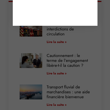
Articles récents
Incendies : levée des
interdictions de
circulation
Lire la suite »
Cautionnement : le
terme de l’engagement
libère-t-il la caution ?
Lire la suite »
Transport fluvial de
marchandises : une aide
financière bienvenue
Lire la suite »