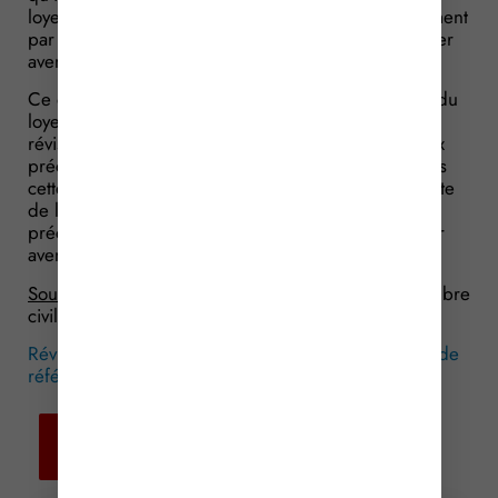
loyer initial, mais le dernier loyer fixé contractuellement
par avenant (en l’occurrence, celui fixé par le dernier
avenant au contrat de bail commercial).
Ce que confirme le juge : la dernière modification du
loyer par avenant ayant précédé la demande de
révision légale doit être considérée comme le « prix
précédemment fixé conventionnellement ». Or, dans
cette affaire, l’écart entre le loyer en vigueur à la date
de la demande de révision du loyer et le loyer
précédemment fixé contractuellement par le dernier
avenant n’excédait pas 25 %.
Source :
Arrêt de la Cour de Cassation, 3ème chambre
civile, du 17 mars 2016, n° 14-26009
Réviser le loyer commercial : à partir de quel loyer de
référence ?
© Copyright WebLex – 2016
Retour aux
actualités