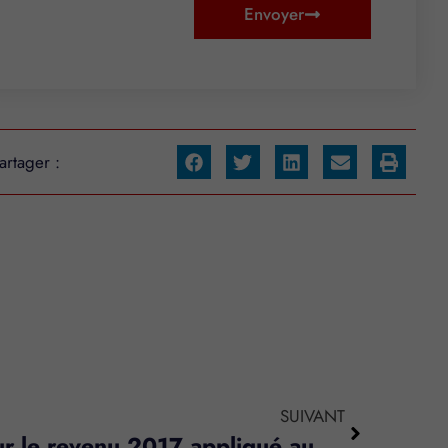
Envoyer
artager :
SUIVANT
Barème de l’impôt sur le revenu 2017 appliqué aux revenus 2016
s réglementations. Personnalisez vos préférences pour contrôler