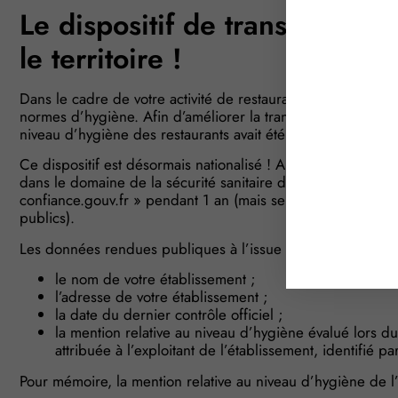
Le dispositif de transparence 
le territoire !
Dans le cadre de votre activité de restaurateur ou d’explo
normes d’hygiène. Afin d’améliorer la transparence vis-à-vis
niveau d’hygiène des restaurants avait été mis en place depu
Ce dispositif est désormais nationalisé ! Ainsi, à compter du
dans le domaine de la sécurité sanitaire des aliments seront
confiance.gouv.fr » pendant 1 an (mais seuls les contrôles
publics).
Les données rendues publiques à l’issue des contrôles ment
le nom de votre établissement ;
l’adresse de votre établissement ;
la date du dernier contrôle officiel ;
la mention relative au niveau d’hygiène évalué lors du 
attribuée à l’exploitant de l’établissement, identifié 
Pour mémoire, la mention relative au niveau d’hygiène de l’