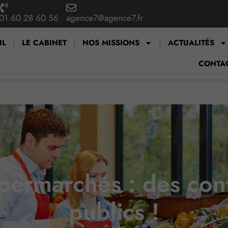
01 60 28 60 56
agence7@agence7.fr
IL
LE CABINET
NOS MISSIONS
ACTUALITÉS
CONTA
upermarchés : des cont
publics !