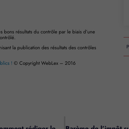
es bons résultats du contrôle par le biais d’une
ontrôlé.
P
nt la publication des résultats des contrôles
lics !
© Copyright WebLex – 2016
s Options
Vente et location immobilière : comment rédiger les annonces immobilières ?
ètres de confidentialité, en garantissant la conformité avec le