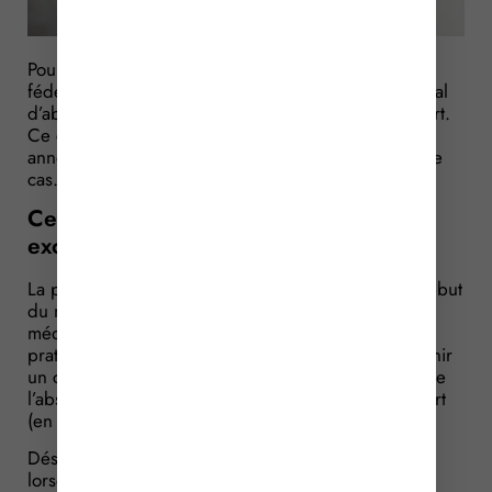
Pour pouvoir pratiquer du sport au sein d’une
fédération, le sportif doit obtenir un certificat médical
d’absence de contre-indication à la pratique du sport.
Ce certificat devait jusqu’ici être renouvelé chaque
année. Il semble que cela ne soit plus (totalement) le
cas…
Certificat médical = valable 3 ans (sauf
exceptions) !
La période s’écoulant de la fin du mois d’août au début
du mois de septembre est celle à laquelle les
médecins voient toutes les personnes souhaitant
pratiquer un sport prendre rendez-vous afin d’obtenir
un certificat médical. Ce certificat médical mentionne
l’absence de contre-indications à la pratique du sport
(en compétition ou non).
Désormais, ce certificat médical sera valable 3 ans
lorsqu’il permet la participation aux compétitions