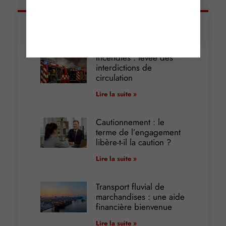
Articles récents
Incendies : levée des
interdictions de
circulation
Lire la suite »
Cautionnement : le
terme de l’engagement
libère-t-il la caution ?
Lire la suite »
Transport fluvial de
marchandises : une aide
financière bienvenue
Lire la suite »