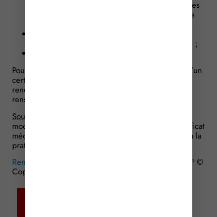
compétition, comportant l’utilisation de véhicules
terrestres à moteur à l’exception du modélisme
automobile radioguidé ;
les disciplines sportives comportant l’utilisation
d’un aéronef à l’exception de l’aéromodélisme ;
le rugby à XV, le rugby à XIII et le rugby à VII.
Pour mémoire, à compter du 1er juillet 2017, lorsqu’un
certificat médical n’est pas exigé pour le
renouvellement de la licence, le sportif devra
renseigner un questionnaire de santé.
Source :
Décret n° 2016-1387 du 12 octobre 2016
modifiant les conditions de renouvellement du certificat
médical attestant de l’absence de contre-indication à la
pratique du sport
Renouvellement du certificat médical : tous les ans ?
©
Copyright WebLex – 2016
Retour aux
actualités