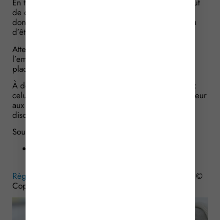
En toute logique, la sanction prévue en cas de défaut
de dépôt au greffe du conseil de prud’hommes est
donc également supprimée, puisqu’elle n’a plus lieu
d’être.
Attention : cette simplification ne dispense pas
l’employeur de respecter la procédure de mise en
place du règlement intérieur.
À défaut, il s’expose toujours à un risque important :
celui de ne pas pouvoir opposer le règlement intérieur
aux salariés, notamment pour justifier une sanction
disciplinaire.
Sources :
Loi no 2026-403 du 26 mai 2026 de
simplification de la vie économique
Règlement intérieur de l’entreprise : du nouveau
– ©
Copyright WebLex