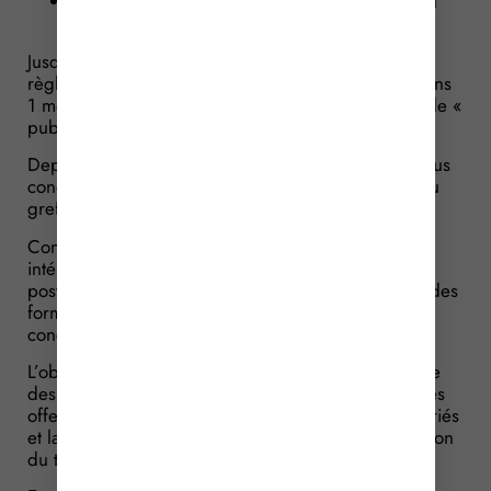
et jusqu’à maintenant, le déposer au greffe du
conseil de prud’hommes.
Jusqu’à présent, la date d’entrée en vigueur du
règlement intérieur devait être postérieure d’au moins
1 mois à l’accomplissement de ces formalités dites de «
publicité ».
Depuis le 28 mai 2026, l’entrée en vigueur n’est plus
conditionnée par le dépôt du règlement intérieur au
greffe du conseil de prud’hommes.
Concrètement, l’entrée en vigueur du règlement
intérieur doit seulement être fixée à une date
postérieure d’au moins 1 mois à l’accomplissement des
formalités de publicité auprès des personnes
concernées.
L’objectif est de simplifier les démarches à la charge
des entreprises, sans remettre en cause les garanties
offertes aux salariés. En effet, l’information des salariés
et la transmission du règlement intérieur à l’inspection
du travail restent obligatoires.