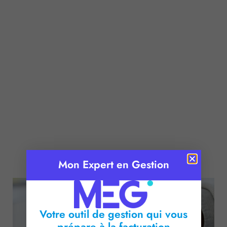
Publié le :
28 mai 2026
Mon Expert en Gestion
Temps de lecture :
2
minutes
Votre outil de gestion qui vous
prépare à la facturation