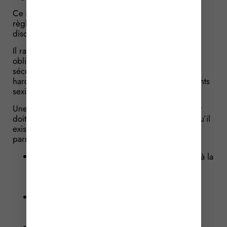
Ce document a notamment pour objet de fixer les
règles générales et permanentes relatives à la
discipline dans l’entreprise.
Il rappelle également certaines dispositions
obligatoires, notamment en matière de santé et de
sécurité, de droits de la défense des salariés, de
harcèlement moral et sexuel, ou encore d’agissements
sexistes.
Une fois le règlement intérieur élaboré, l’employeur
doit consulter le comité social et économique, lorsqu’il
existe. Il doit ensuite accomplir plusieurs formalités,
parmi lesquelles :
porter le règlement intérieur, par tout moyen, à la
connaissance des personnes ayant accès aux
lieux de travail ou aux locaux où se fait
l’embauche ;
le communiquer à l’inspection du travail,
accompagné de l’avis du comité social et
économique ;