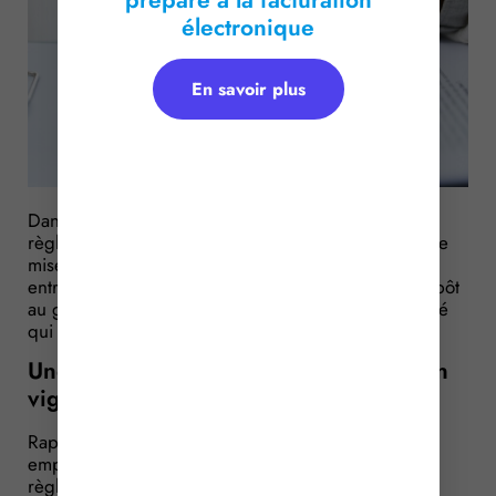
électronique
En savoir plus
Dans les entreprises d’au moins 50 salariés, le
règlement intérieur doit respecter une procédure de
mise en place bien précise. Jusqu’à présent, son
entrée en vigueur dépendait notamment de son dépôt
au greffe du conseil de prud’hommes. Une formalité
qui n’est désormais plus requise…
Une formalité en moins pour l’entrée en
vigueur du règlement intérieur
Rappelons que les entreprises et établissements
employant au moins 50 salariés doivent établir un
règlement intérieur.