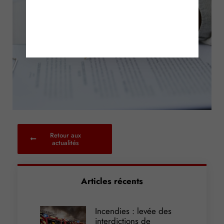
Retour aux
actualités
Articles récents
Incendies : levée des
interdictions de