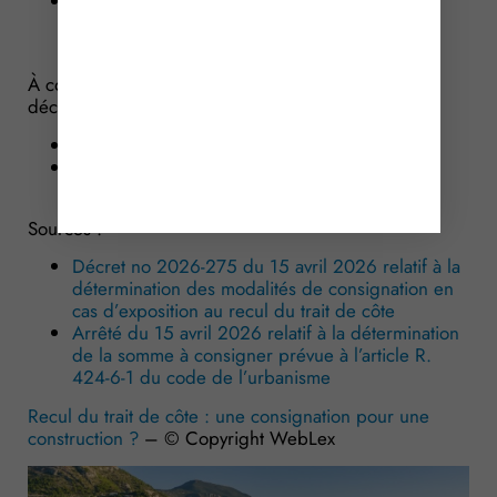
la dernière tranche correspondant à la somme
restante est déconsignée à l’achèvement des
travaux.
À compter de la date de réception de cette
déclaration, le maire a 3 mois pour :
contester la conformité des travaux ;
ou déterminer le montant de la somme à
déconsigner.
Sources :
Décret no 2026-275 du 15 avril 2026 relatif à la
détermination des modalités de consignation en
cas d’exposition au recul du trait de côte
Arrêté du 15 avril 2026 relatif à la détermination
de la somme à consigner prévue à l’article R.
424-6-1 du code de l’urbanisme
Recul du trait de côte : une consignation pour une
construction ?
– © Copyright WebLex