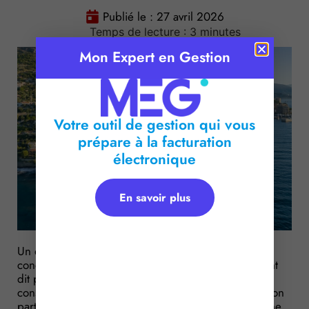
Publié le :
27 avril 2026
Temps de lecture :
3
minutes
Mon Expert en Gestion
Votre outil de gestion qui vous
prépare à la facturation
électronique
En savoir plus
Un quart : c’est la proportion du littoral français
concerné par le « recul du trait de côte », autrement
dit par l’avancée de l’eau sur les terres. Par
conséquent, ce phénomène fait l’objet d’une attention
particulière des pouvoirs publics qui ont instauré une