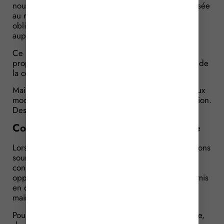
nouvelles constructions situées dans une zone exposée
au recul du trait de côte d’ici 30 à 100 ans une
obligation de consignation d’une certaine somme
auprès de la Caisse des dépôts et consignations.
Ce mécanisme a pour objectif de faire peser sur le
propriétaire, et non sur la collectivité, la destruction de
la construction et la remise en état du terrain.
Mais ce dispositif nécessitait des précisions quant aux
modalités de la mise en pratique de cette consignation.
Des précisions qui sont à présent connues…
Consignation : la procédure est connue
Lorsqu’un projet porte sur l’édification de constructions
soumises à l’obligation de démolition, le permis de
construire ou d’aménager ou la décision de non-
opposition à déclaration préalable ne peuvent être mis
en œuvre avant la consignation et la transmission au
maire du récépissé de consignation.
Pour rappel, cette obligation de démolition concerne,