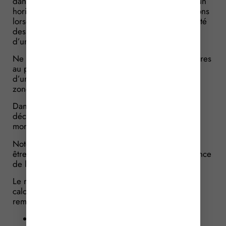
dans une zone exposée au recul du trait de côte à un
horizon compris entre 30 et 100 ans, les constructions
lorsque le recul du trait de côte est tel que la sécurité
des personnes ne pourra plus être assurée au-delà
d’une durée de 3 ans.
Ne sont concernées que les constructions postérieures
au plan local d’urbanisme (PLU) ou au document
d’urbanisme qui prend en compte ces nouvelles
zones.
Dans ce cas, la décision de non-opposition à
déclaration préalable ou le permis mentionne le
montant de la somme à consigner.
Notez que les demandes d’autorisation doivent, ici,
être expressément autorisées. Autrement dit, le silence
de l’administration compétente vaudra rejet.
Le montant à consigner est fixé par une formule de
calcul des coûts prévisionnels de démolition et de
remise en état et qui tient compte :
de la taille du projet ;