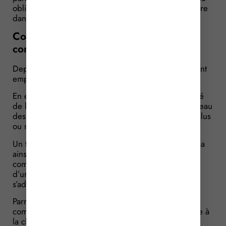
obligation de consignation obligatoire pour construire
dans les zones exposées à ce risque…
Constructions sur le littoral : sous
conditions
Depuis plusieurs années, les pouvoirs publics se sont
emparés du sujet du recul du trait de côte.
En effet, ce phénomène, qui est dû à l’effet combiné
de l’érosion des vagues et de l’augmentation du niveau
des mers, concerne un quart du littoral français, à plus
ou moins long terme.
Un travail d’identification des territoires vulnérables a
ainsi été engagé, aboutissant à une liste des
communes, disponible
ici
, dont l’action en matière
d’urbanisme et la politique d’aménagement doivent
s’adapter à cette réalité.
Parmi les dispositifs mis à la disposition de ces
communes, les pouvoirs publics ont prévu de mettre à
la charge du propriétaire souhaitant faire édifier de