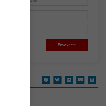
Envoyer
artager :