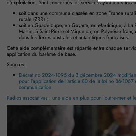
d’exploitation. Sont concernés les services ayant leurs locaux
soit dans une commune classée en zone France ruralité
rurale (ZRR) ;
soit en Guadeloupe, en Guyane, en Martinique, à La Ré
Martin, à Saint-Pierre-et-Miquelon, en Polynésie franç
dans les Terres australes et antarctiques françaises.
Cette aide complémentaire est répartie entre chaque servi
application du barème de base.
Sources :
Décret no 2024-1095 du 3 décembre 2024 modifiant
pour l’application de l’article 80 de la loi no 86-106
communication
Radios associatives : une aide en plus pour l’outre-mer et l