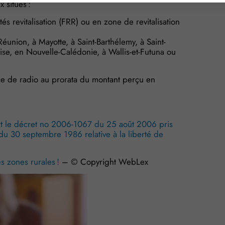
 situés :
s revitalisation (FRR) ou en zone de revitalisation
union, à Mayotte, à Saint-Barthélemy, à Saint-
aise, en Nouvelle-Calédonie, à Wallis-et-Futuna ou
ce de radio au prorata du montant perçu en
 le décret no 2006-1067 du 25 août 2006 pris
7 du 30 septembre 1986 relative à la liberté de
es zones rurales !
– © Copyright WebLex