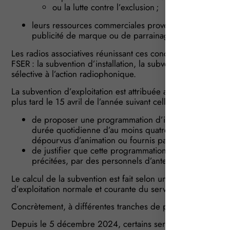
ou la lutte contre l’exclusion ;
leurs ressources commerciales provenant de messages 
publicité de marque ou de parrainage sont inférieures 
Les radios associatives réunissant ces conditions peuvent se
FSER : la subvention d’installation, la subvention d’équipeme
sélective à l’action radiophonique.
La subvention d’exploitation est attribuée aux services de 
plus tard le 15 avril de l’année suivant celle de la clôture d
de proposer une programmation d’intérêt local, spéc
durée quotidienne d’au moins quatre heures entre 6
dépourvus d’animation ou fournis par un tiers ;
de justifier que cette programmation est réalisée, pou
précitées, par des personnels d’antenne et dans des l
Le calcul de la subvention est fait selon un barème fixé par
d’exploitation normale et courante du service correspondant
Concrètement, à différentes tranches de produits correspo
Depuis le 5 décembre 2024, certains services de radio on