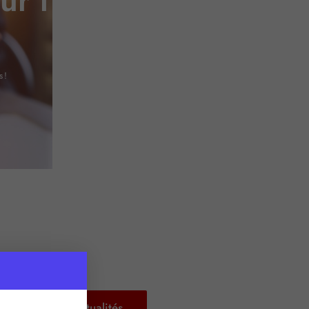
ur l’outre-mer et les
 !
Retour aux actualités