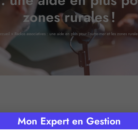
: une aide en plus po
zones rurales !
ccueil
»
Radios associatives : une aide en plus pour l’outre-mer et les zones rurales
Mon Expert en Gestion
Temps de lecture :
2
minutes