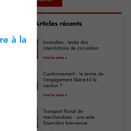
Articles récents
re à la
Incendies : levée des
interdictions de circulation
Lire la suite »
Cautionnement : le terme de
l’engagement libère-t-il la
caution ?
Lire la suite »
Transport fluvial de
marchandises : une aide
financière bienvenue