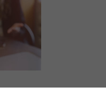
s Options
ètres de confidentialité, en garantissant la conformité avec le