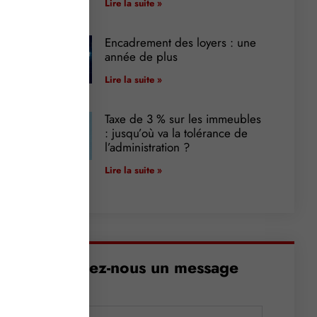
Lire la suite »
Encadrement des loyers : une
année de plus
Lire la suite »
Taxe de 3 % sur les immeubles
: jusqu’où va la tolérance de
l’administration ?
Lire la suite »
Envoyez-nous un message