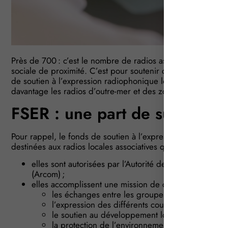
Près de 700 : c’est le nombre de radios associatives en F
sociale de proximité. C’est pour soutenir ces espaces d’e
de soutien à l’expression radiophonique locale (FSER) a é
davantage les radios d’outre-mer et des zones rurales…
FSER : une part de subventi
Pour rappel, le fonds de soutien à l’expression radiophoni
destinées aux radios locales associatives qui remplissent plu
elles sont autorisées par l’Autorité de régulation de 
(Arcom) ;
elles accomplissent une mission de communication socia
les échanges entre les groupes sociaux et cultur
l’expression des différents courants socioculture
le soutien au développement local ;
la protection de l’environnement ;