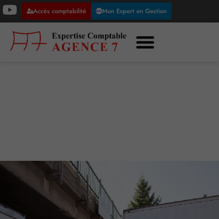
Accès comptabilité
Mon Expert en Gestion