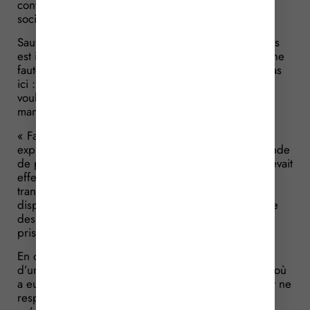
contrat limite le montant de l’indemnisation due à la
société.
Sauf que la clause limitant le montant des indemnités
est inapplicable lorsque le transporteur a commis une
faute délibérée, réplique la société. Ce qui est le cas
ici : elle rappelle que le chauffeur a délibérément
voulu passer sous un pont alors que le camion était
manifestement trop grand.
« Faute non délibérée » répond le transporteur : il
explique que la société n’a pas répondu à sa demande
de plus amples informations sur le transport qu’il devait
effectuer. Or, si la société lui avait répondu, le
transporteur aurait pu prendre de meilleures
dispositions pour réaliser sa prestation pour laquelle
des précautions supplémentaires auraient dû être
prises.
En outre, le transporteur rappelle que le tirant d’air
d’un pont, selon la réglementation du département où
a eu lieu l’accident, doit être de 4,30 m. Or, le pont ne
respectait pas les dimensions réglementaires, ce