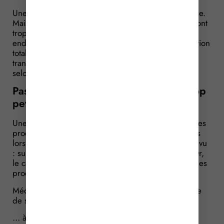
Une société organise un transport de sa marchandise.
Mais lors du convoyage, le camion passe sous un pont
trop petit. Une partie de la marchandise est alors
endommagée. La société réclame donc l’indemnisation
totale de son préjudice. « Non », répond le
transporteur puisque le chauffeur n’a pas commis,
selon lui, de faute délibérée…
Passer avec un camion sous un pont trop
petit = faute délibérée ?
Une société a besoin de transporter une partie de ses
produits. Elle fait alors appel à un transporteur. Mais
lors du convoyage, tout ne se passe pas comme prévu
: sur le trajet, le camion doit passer sous un pont. Or,
le camion est trop grand pour le pont : une partie des
produits a donc été endommagée…
Mécontente, la société réclame l’indemnisation totale
de son préjudice…
… à tort, pour le transporteur, qui rappelle que le