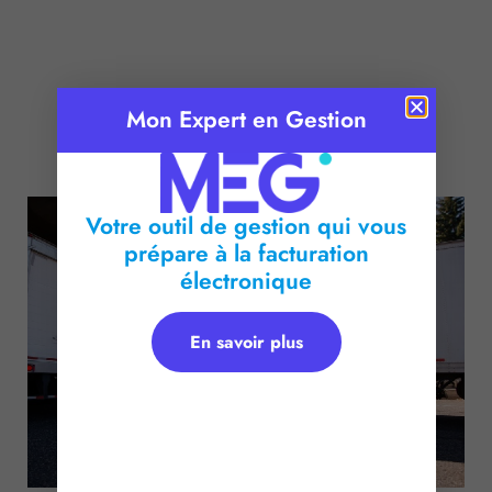
Mon Expert en Gestion
Publié le :
30 avril 2018
Temps de lecture :
2
minutes
Votre outil de gestion qui vous
prépare à la facturation
électronique
En savoir plus