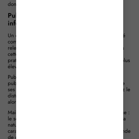
donc indemniser son concurrent.
Publicité comparative favorable =
information ou dénigrement ?
Un distributeur publie sur son site web une publicité
comparant les prix des produits de parapharmacie
relevés dans plusieurs réseaux de distribution. Dans
cette publicité, le distributeur indique que les prix
pratiqués par l’un de ses concurrents sont 32,5 % plus
élevés.
Publicité dénigrante, estime le concurrent, car la
publicité laisse à penser au client qu’il est établi que
ses prix sont systématiquement plus élevés que chez le
distributeur, ce qui est faux. Le concurrent réclame
alors des dommages-intérêts.
Mais cette publicité n’est pas dénigrante pour le juge :
le seul fait de comparer des prix, ce qui relève de la
nature même de la publicité comparative, ne
caractérise pas, en effet, un dénigrement. La demande
de dommages-intérêts du concurrent est rejetée.