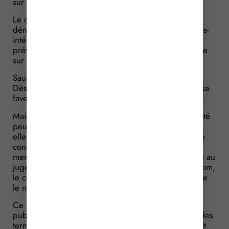
sur Twitter.
Le concurrent estime que ces publications sont
dénigrantes et demande le versement de dommages-
intérêts. Il rappelle que la décision de justice ne
prévoit pas que sa condamnation puisse être publiée
sur le site web de la société.
Sauf que la justice est publique, rappelle la société.
Dès lors, elle peut tout à fait publier la décision en sa
faveur sur son site web. Ce que confirme ici le juge.
Mais le concurrent ne se laisse pas faire : si la société
peut publier la décision de justice sur son site web,
elle ne doit toutefois pas le faire abusivement. Or, le
concurrent constate que la société a ajouté une
mention qui augmente l’effet de la publicité donnée au
jugement. Au lieu de simplement mentionner son nom,
le concurrent relève, en effet, que la société y accole
le nom de son produit phare pour le dénigrer.
Ce que confirme le juge : augmenter l’impact de la
publicité du jugement au-delà des limites résultant des
termes mêmes du jugement est fautif. La société doit