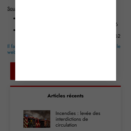
Source :
Arrêt de la Cour de cassation, chambre
commerciale, du 18 octobre 2017, n° 15-27136
Arrêt de la Cour de cassation, chambre
commerciale, du 8 novembre 2017, n° 16-15162
Il faut tourner 7 fois son pouce avant de publier sur le
web !
© Copyright WebLex – 2017
Retour aux
actualités
Articles récents
Incendies : levée des
interdictions de
circulation