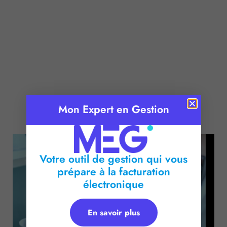
Mon Expert en Gestion
Publié le :
20 décembre 2017
Temps de lecture :
2
minutes
Votre outil de gestion qui vous
prépare à la facturation
électronique
En savoir plus