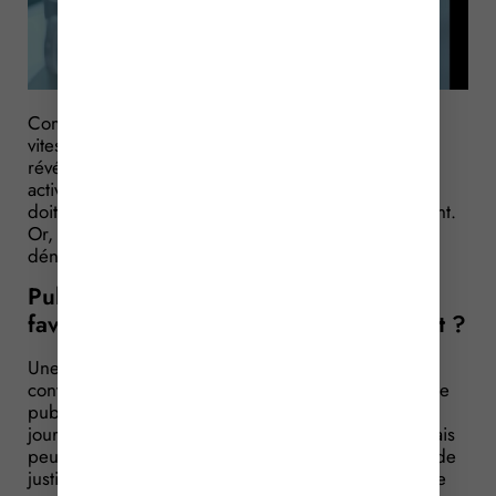
Comme le dit l’adage, « il ne faut pas confondre
vitesse et précipitation ». Un exercice qui peut se
révéler difficile sur le web, notamment pour les
activités professionnelles : l’information publiée ne
doit, en effet, pas être dénigrante pour le concurrent.
Or, la frontière est parfois floue entre information et
dénigrement…
Publicité d’une décision de justice
favorable : information ou dénigrement ?
Une société fait condamner un concurrent pour
contrefaçon. Le juge ordonne alors au concurrent de
publier, à ses frais, la décision de justice dans 3
journaux ou périodiques aux choix de la société. Mais
peu après, la société publie également la décision de
justice sur son site web, dans sa newsletter ainsi que