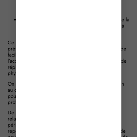
comportement ou des troubles du
neurodéveloppement avec troubles du
comportement ;
assurent une présence continue au domicile de la
personne aidée et interviennent auprès d’elle à
titre non-professionnel.
Ce nouveau dispositif permet ainsi d’assurer la
présence d’un professionnel formé et référent afin de
faciliter la continuité et la qualité de
l’accompagnement, tout en favorisant des moments de
répit pour les aidants en préservant leur santé
physique et mentale.
On rappellera que le nombre de jours d’intervention
au cours d’une période de 12 mois consécutifs ne
pourra pas excéder 94 jours pour chaque
professionnel impliqué dans ce dispositif.
De la même manière, les professionnels de santé
relayant devront bénéficier, au cours de chaque
période de 24 heures, d’une période minimale de
repos de 11 heures consécutives et de 20 minutes de