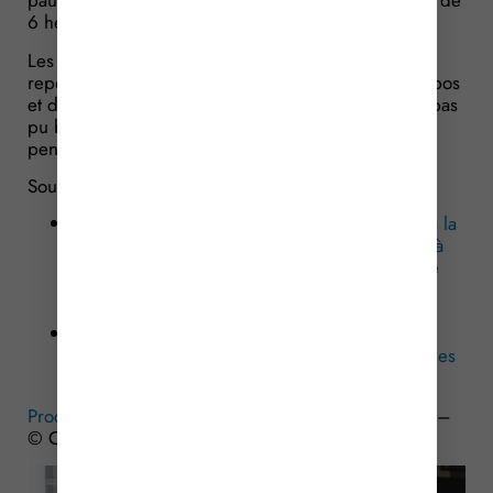
pauses consécutives au terme de chaque séquence de
6 heures de travail.
Les périodes d’intervention ouvrent ainsi droit à un
repos compensateur équivalent aux périodes de repos
et de pause dont les professionnels de santé n’ont pas
pu bénéficier et qui pourra être accordé en partie
pendant l’intervention.
Sources :
Décret no 2025-827 du 19 août 2025 relatif à la
mise en œuvre de prestations de suppléance à
domicile du proche aidant et dans le cadre de
séjours dits de répit aidant-aidé dérogeant au
droit du travail
Actualité pour-les-personnes-agees.gouv.fr : «
Nouveau décret concernant le répit des proches
aidants », mis à jour le 9 septembre 2025
Proches aidants : une nouvelle mesure de relayage
–
© Copyright WebLex