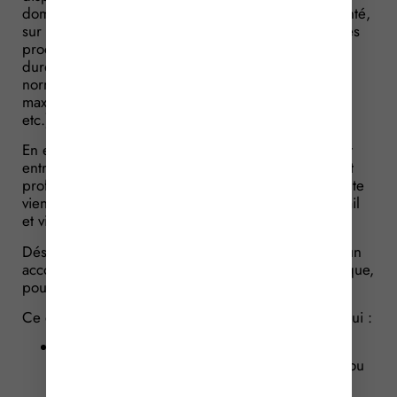
domicile : il permet à certains professionnels de santé,
sur la base du volontariat, de suppléer à domicile les
proches aidants ou intervenants en dérogeant à la
durée du travail légale ou conventionnelle
normalement applicable (temps de pause, durées
maximales quotidiennes, durée minimale de repos,
etc.).
En effet, c’est parce que la qualité de proche aidant
entraîne des conséquences sur la vie personnelle et
professionnelle des aidants qu’une législation récente
vient de poser un cadre dérogeant au droit du travail
et visant à favoriser leur répit.
Désormais, les proches aidants peuvent recourir à un
accompagnement continu par un professionnel unique,
pouvant durer jusqu’à 6 jours consécutifs.
Ce dispositif récent s’adresse aux proches aidants qui :
accompagnent des personnes présentant une
altération des fonctions mentales, psychiques ou
cognitives associée à des troubles du