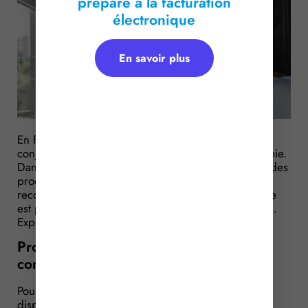
prépare à la facturation
électronique
En savoir plus
En France, 8 à 11 millions de personnes aident un
conjoint, un parent ou un enfant en perte d’autonomie.
Dans le cadre d’une politique nationale de soutien des
proches aidants et afin d’accompagner et de
reconnaître cette qualité, une alternative de relayage
est proposée en vue d’encadrer le répit des aidants.
Explications.
Proches aidants : un accompagnement
continu possible par un professionnel
Pour mémoire, le séjour de répit aidant-aidé est un
dispositif qui renvoie notamment au relayage à