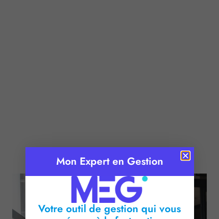
Publié le :
12 septembre 2025
Mon Expert en Gestion
Temps de lecture :
2
minutes
Votre outil de gestion qui vous