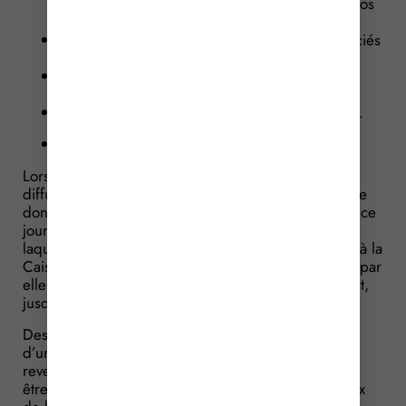
sécurité des conditions de réalisation des vidéos
;
aux risques, notamment psychologiques, associés
à la diffusion de celles-ci ;
aux dispositions visant à permettre une
fréquentation scolaire normale ;
aux obligations financières qui leur incombent.
Concernant les revenus
Lorsque les revenus directs et indirects tirés de la
diffusion de ces contenus excèdent, sur une période
donnée, le seuil fixé par décret (non encore paru à ce
jour), les revenus perçus à compter de la date à
laquelle ce seuil est dépassé sont versés sans délai à la
Caisse des dépôts et consignations (CDC) et gérés par
elle jusqu’à la majorité de l’enfant ou, le cas échéant,
jusqu’à la date de son émancipation.
Des prélèvements peuvent être autorisés en cas
d’urgence et à titre exceptionnel. Une part des
revenus, déterminée par l’autorité compétente, peut
être laissée à la disposition des représentants légaux