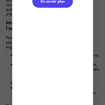
En savoir plus
concernant les obligations des plateformes en
question, mais aussi le travail des mineurs, viennent
d’être apportées. Que faut-il en retenir ?
Image de l’enfant : lorsque l’activité de
l’enfant est assimilée à un « travail »
Pour rappel, un enfant de moins de 16 ans ne peut
pas, sans autorisation préfectorale préalable, être
engagé ou produit :
dans une entreprise de spectacles, sédentaire ou
itinérante ;
dans une entreprise de cinéma, de radiophonie,
de télévision ou d’enregistrements sonores, quels
que soient leurs modes de communication au
public ;
en vue d’exercer une activité de mannequin ;
dans une entreprise ou association ayant pour
objet la participation à des compétitions de jeux
vidéo.