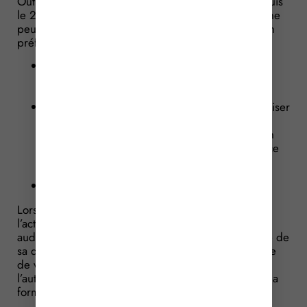
Outre ces interdictions, il est désormais prévu, depuis
le 20 avril 2021, qu’un enfant de moins de 16 ans ne
peut pas non plus être engagé sans une autorisation
préfectorale préalable :
dans une entreprise d’enregistrements
audiovisuels, quels que soient ses modes de
communication au public ;
par un employeur dont l’activité consiste à réaliser
des enregistrements audiovisuels dont le sujet
principal est un enfant de moins de 16 ans, en
vue d’une diffusion à titre lucratif sur un service
de plateforme de partage de vidéos.
Agrément préfectoral
Lorsque l’enfant est engagé par un employeur dont
l’activité consiste à réaliser des enregistrements
audiovisuels d’un enfant de moins de 16 ans en vue de
sa diffusion sur un service de plateforme de partage
de vidéos ou dans une agence de mannequins,
l’autorisation préfectorale individuelle doit prendre la
forme d’un agrément préfectoral.