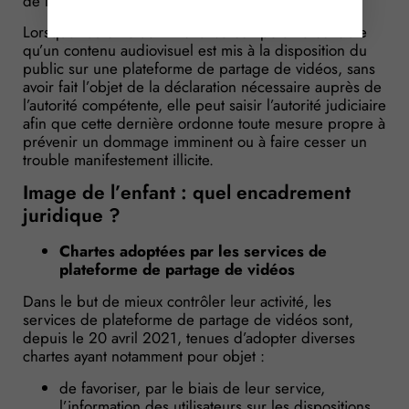
de l’enfant.
Lorsque l’autorité administrative compétente constate
qu’un contenu audiovisuel est mis à la disposition du
public sur une plateforme de partage de vidéos, sans
avoir fait l’objet de la déclaration nécessaire auprès de
l’autorité compétente, elle peut saisir l’autorité judiciaire
afin que cette dernière ordonne toute mesure propre à
prévenir un dommage imminent ou à faire cesser un
trouble manifestement illicite.
Image de l’enfant : quel encadrement
juridique ?
Chartes adoptées par les services de
plateforme de partage de vidéos
Dans le but de mieux contrôler leur activité, les
services de plateforme de partage de vidéos sont,
depuis le 20 avril 2021, tenues d’adopter diverses
chartes ayant notamment pour objet :
de favoriser, par le biais de leur service,
l’information des utilisateurs sur les dispositions