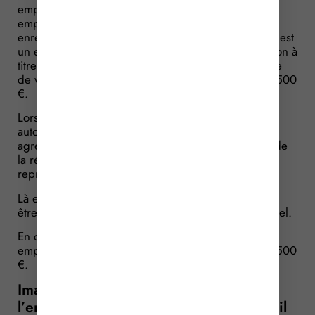
employant des enfants engagés ou produits par un
employeur dont l’activité consiste à réaliser des
enregistrements audiovisuels dont le sujet principal est
un enfant de moins de 16 ans, en vue d’une diffusion à
titre lucratif sur un service de plateforme de partage
de vidéos, est désormais puni d’une amende de 3 500
€.
Lorsque l’emploi d’un enfant n’est pas soumis à
autorisation préfectorale individuelle mais à un
agrément, ce dernier fixe les règles de répartition de
la rémunération perçue par cet enfant entre ses
représentants légaux et le pécule.
Là encore, des prélèvements sur le pécule peuvent
être autorisés en cas d’urgence et à titre exceptionnel.
En cas de sanctions, la récidive est punie d’un
emprisonnement de 4 mois et d’une amende de 7 500
€.
Image de l’enfant : lorsque l’activité de
l’enfant ne relève pas du droit du travail