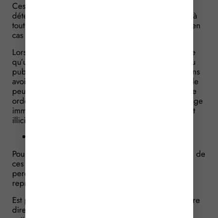
Ces agréments sont accordés pour une durée
déterminée et renouvelable. Ils peuvent être retirés à
tout moment ou suspendus pour une durée limitée en
cas d’urgence.
Lorsque l’autorité administrative compétente constate
qu’un contenu audiovisuel est mis à la disposition du
public sur une plateforme de partage de vidéos, sans
avoir obtenu au préalable l’agrément préfectoral, elle
peut saisir l’autorité judiciaire afin que cette dernière
ordonne toute mesure propre à prévenir un dommage
imminent ou à faire cesser un trouble manifestement
illicite.
Rémunération
Pour rappel, lorsqu’un enfant est engagé dans l’une de
ces structures, une part de la rémunération qu’il
perçoit peut être laissée à la disposition de ses
représentants légaux.
Est puni d’une amende de 3 750 € le fait de remettre
directement ou indirectement des fonds au-delà de