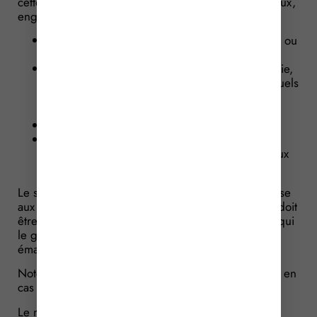
cette part aux enfants, ou à leurs représentants légaux,
engagés ou produits :
dans une entreprise de spectacles, sédentaire ou
itinérante ;
dans une entreprise de cinéma, de radiophonie,
de télévision ou d’enregistrements sonores, quels
que soient leurs modes de communication au
public ;
en vue d’exercer une activité de mannequin ;
dans une entreprise ou association ayant pour
objet la participation à des compétitions de jeux
vidéo.
Le surplus de rémunération qui excède la part remise
aux représentants légaux constituant le « pécule », doit
être versé à la Caisse des dépôts et consignations, qui
le gère jusqu’à la majorité de l’enfant ou son
émancipation.
Notez que des prélèvements peuvent être autorisés en
cas d’urgence et à titre exceptionnel.
Le non-respect de cette règle pour toute personne