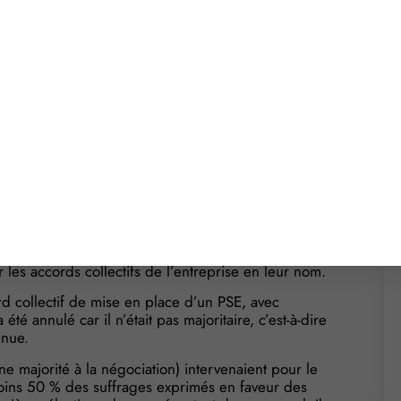
en place un plan de sauvegarde de l’emploi.
taires de l’accord… qui va finalement être annulé
i : un accord collectif
licenciement d’au moins 10 personnes sur une
collectif pour mettre en place un plan de
syndicales représentatives ayant recueilli au moins
ndicales représentatives au 1er tour des dernières
 syndicales représentatives désignent leur(s)
 les accords collectifs de l’entreprise en leur nom.
d collectif de mise en place d’un PSE, avec
té annulé car il n’était pas majoritaire, c’est-à-dire
enue.
ne majorité à la négociation) intervenaient pour le
moins 50 % des suffrages exprimés en faveur des