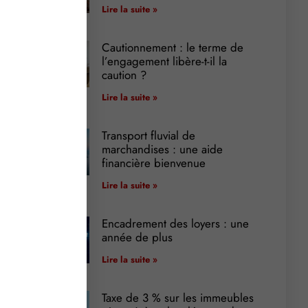
Lire la suite »
Cautionnement : le terme de
l’engagement libère-t-il la
caution ?
Lire la suite »
Transport fluvial de
marchandises : une aide
financière bienvenue
Lire la suite »
Encadrement des loyers : une
année de plus
Lire la suite »
Taxe de 3 % sur les immeubles