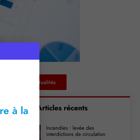
Retour aux actualités
Articles récents
re à la
Incendies : levée des
interdictions de circulation