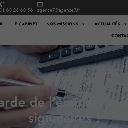
01 60 28 60 56
agence7@agence7.fr
IL
LE CABINET
NOS MISSIONS
ACTUALITÉS
CONTA
rde de l’emploi : mé
signataires !