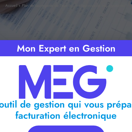
Accueil
»
Plan de sauvegarde de l’emploi : méfiez-vous de vos signataires !
Mon Expert en Gestion
ps de lecture :
< 1
minute
outil de gestion qui vous prépa
facturation électronique