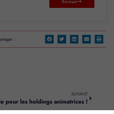
Envoyer
artager :
SUIVANT
e pour les holdings animatrices !
s réglementations. Personnalisez vos préférences pour contrôler