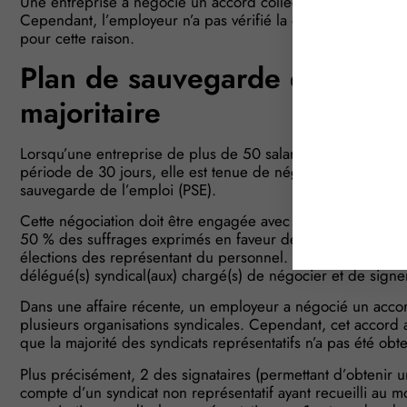
Une entreprise a négocié un accord collectif pour mettre 
Cependant, l’employeur n’a pas vérifié la qualité des signa
pour cette raison.
Plan de sauvegarde de l’emplo
majoritaire
Lorsqu’une entreprise de plus de 50 salariés envisage le 
période de 30 jours, elle est tenue de négocier un accord 
sauvegarde de l’emploi (PSE).
Cette négociation doit être engagée avec les organisations 
50 % des suffrages exprimés en faveur des organisations sy
élections des représentant du personnel. Ces organisations
délégué(s) syndical(aux) chargé(s) de négocier et de signer
Dans une affaire récente, un employeur a négocié un accor
plusieurs organisations syndicales. Cependant, cet accord a é
que la majorité des syndicats représentatifs n’a pas été obt
Plus précisément, 2 des signataires (permettant d’obtenir u
compte d’un syndicat non représentatif ayant recueilli au 