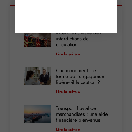
Articles récents
Incendies : levée des
interdictions de
circulation
Lire la suite »
Cautionnement : le
terme de l’engagement
libère-t-il la caution ?
Lire la suite »
Transport fluvial de
marchandises : une aide
financière bienvenue
Lire la suite »