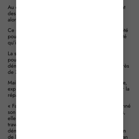
Au cours du démontage, la société relève également
des défauts de la cage de roulement. Elle en avise
alors l’artisan.
Ce dernier se rend alors dans les locaux de la société
pour constater ces défauts : il informe alors la société
qu’il refuse que ces défauts soient réparés.
La société demande ensuite à l’artisan de la régler
pour les réparations effectuées. Les frais de
démontage et de changement du joint s’élèvent à près
de 3 000 €.
Mais l’artisan refuse de payer les frais de démontage,
expliquant qu’il a seulement donné son accord pour la
réparation de la fuite d’huile.
« Faux » répond la société : pour elle, l’artisan a donné
son accord pour ces travaux. Pour prouver ses dires,
elle présente des bons de commande relatifs aux
travaux effectués et précise qu’il était nécessaire de
démonter le réducteur pour procéder à la réparation
de la fuite d’huile. En outre, elle rappelle que l’artisan