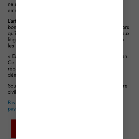
ne s’est pas opposé à ce que la pelleteuse soit
emmenée dans ses locaux.
L’artisan fait alors remarquer qu’il n’a pas signé les
bons de commande. Aucun document ne prouve alors
qu’il a effectivement commandé à la société les travaux
litigieux ou qu’il les a acceptés. Dès lors, il n’a pas à
les payer.
« Exact » confirme le juge qui donne raison à l’artisan.
Ce dernier a donc juste à s’acquitter des frais de
réparation de la fuite d’huile et non de ceux de
démontage du réducteur.
Source :
Arrêt de la Cour de cassation, 1ère chambre
civile, du 5 avril 2018, n° 17-13548
Pas de bon de commande signé, pas de facture à
payer ?
© Copyright WebLex – 2018
Retour aux
actualités