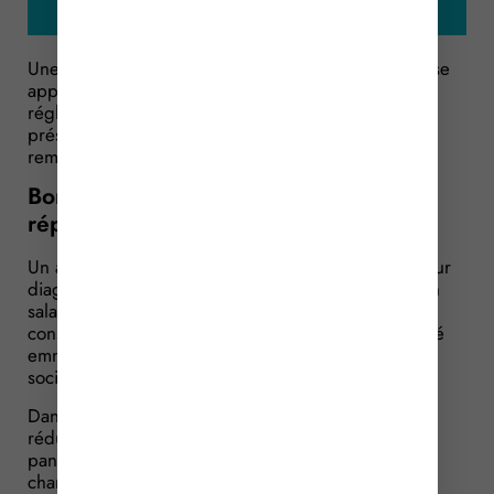
Une société procède à la réparation d’une pelleteuse
appartenant à un artisan. Mais ce dernier refuse de
régler la facture. Ce que conteste la société qui
présente un bon de commande… « non signé » fait
remarquer l’artisan…
Bon de commande de travaux de
réparation : à faire signer !
Un artisan fait appel à une société de réparation pour
diagnostiquer une panne affectant sa pelleteuse. Un
salarié de la société se rend dans son atelier et
constate une fuite d’huile sur le réducteur. Le salarié
emmène alors la pelleteuse dans les locaux de la
société.
Dans les locaux de la société, le salarié démonte le
réducteur de la pelleteuse et trouve la cause de la
panne : un joint défectueux. Il procède alors au
changement de ce joint.