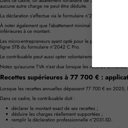
Dans ce cadre, un abattement forfaitaire de 50 % est automati
aucune autre charge ne peut être déduite.
La déclaration s’effectue via le formulaire n°2042 C Pro, lign
À noter également que l’abattement minimal étant fixé à 305 €,
inférieures à ce montant.
Les micro-entrepreneurs ayant opté pour le prélèvement forfaita
ligne 5TB du formulaire n°2042 C Pro.
Le contribuable peut aussi opter volontairement pour le régime
Notez qu’aucune TVA n’est due lorsque les recettes annuelles 
Recettes supérieures à 77 700 € : applica
Lorsque les recettes annuelles dépassent 77 700 € en 2025, 
Dans ce cadre, le contribuable doit :
déclarer le montant exact de ses recettes ;
déduire les charges réellement supportées ;
remplir la déclaration professionnelle n°2031-SD.