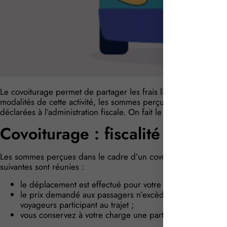
Le covoiturage permet de partager les frais liés à un trajet ent
modalités de cette activité, les sommes perçues peuvent, dans 
déclarées à l’administration fiscale. On fait le point…
Covoiturage : fiscalité applic
Les sommes perçues dans le cadre d’un covoiturage ne sont p
suivantes sont réunies :
le déplacement est effectué pour votre propre compte ;
le prix demandé aux passagers n’excède pas le barème ki
voyageurs participant au trajet ;
vous conservez à votre charge une partie des frais engagé