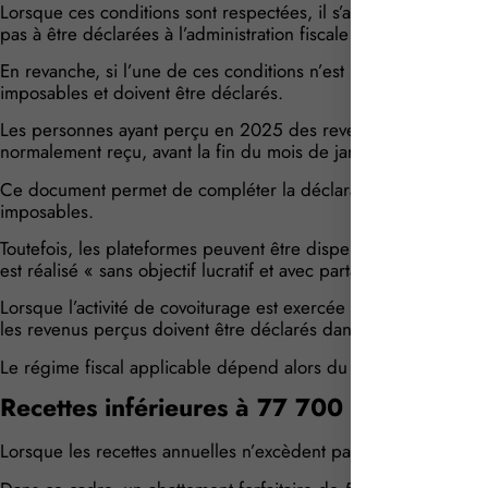
Lorsque ces conditions sont respectées, il s’agit d’un simple 
pas à être déclarées à l’administration fiscale au titre de l’impô
En revanche, si l’une de ces conditions n’est pas remplie, les
imposables et doivent être déclarés.
Les personnes ayant perçu en 2025 des revenus issus du covo
normalement reçu, avant la fin du mois de janvier 2026, un re
Ce document permet de compléter la déclaration de revenus 
imposables.
Toutefois, les plateformes peuvent être dispensées de cette ob
est réalisé « sans objectif lucratif et avec partage de frais avec
Lorsque l’activité de covoiturage est exercée dans des conditio
les revenus perçus doivent être déclarés dans la catégorie des
Le régime fiscal applicable dépend alors du montant des recet
Recettes inférieures à 77 700 € : applica
Lorsque les recettes annuelles n’excèdent pas 77 700 € en 2