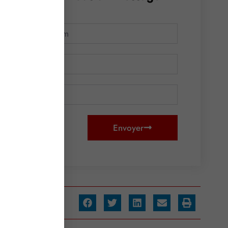
Envoyer
ager :