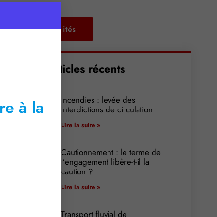
Retour aux actualités
Articles récents
Incendies : levée des
re à la
interdictions de circulation
Lire la suite »
Cautionnement : le terme de
l’engagement libère-t-il la
caution ?
Lire la suite »
Transport fluvial de