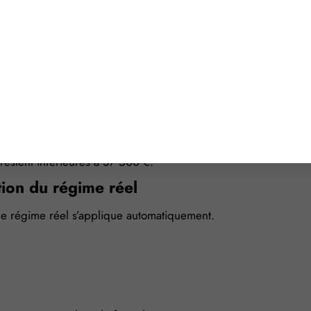
quement appliqué sur les recettes déclarées et
e 5NP.
 aucun impôt n’est dû lorsque les recettes sont
ire libératoire doivent reporter leurs recettes
 réel d’imposition.
restent inférieures à 37 500 €.
tion du régime réel
le régime réel s’applique automatiquement.