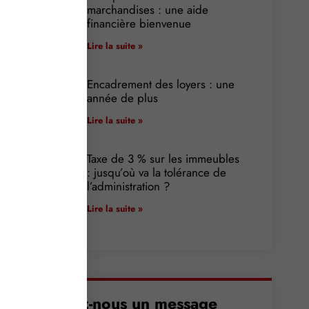
marchandises : une aide
financière bienvenue
Lire la suite »
Encadrement des loyers : une
année de plus
Lire la suite »
Taxe de 3 % sur les immeubles
: jusqu’où va la tolérance de
l’administration ?
Lire la suite »
Envoyez-nous un message