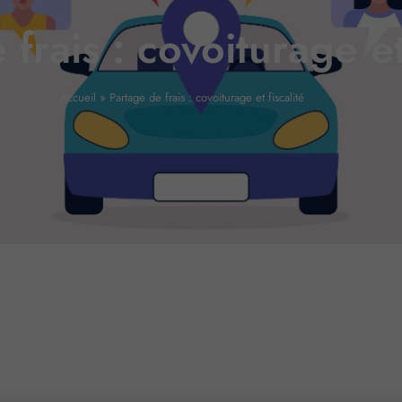
frais : covoiturage et 
Accueil
»
Partage de frais : covoiturage et fiscalité