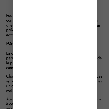
Pour bénéficier des aides de la politique agricole
commune (PAC), les agriculteurs doivent procéder à
une demande unique qui doit être faite dans un délai
précis. Pour 2026, une certaine souplesse est
accordée concernant ce délai…
PAC : un report des pénalités
La demande unique est la première démarche
permettant aux agriculteurs de bénéficier des aides de
la politique agricole commune (PAC) pour la
campagne en cours.
Chaque année, pour les aides fondées sur les surfaces
agricoles exploitées par les agriculteurs, les demandes
uniques doivent être faites entre le 1er avril et le 15
mai.
Au-delà de cette période, il reste possible de procéder
à cette demande, néanmoins une pénalité sera
appliquée sur le montant de l’aide distribuée.