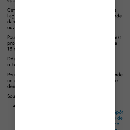
Cette pénalité équivaut à 1% de la somme à laquelle
l’agriculteur aurait pu prétendre en faisant sa demande
dans les temps, multipliée par le nombre de jours
ouvrés de retard.
Pour la campagne 2026, un léger assouplissement est
proposé aux agriculteurs puisqu’entre le 16 mai et le
18 mai 2026, aucune pénalité ne sera appliquée.
Dès le 19 mai 2026, la réduction par jour ouvré de
retard reprendra son cours habituel.
Pour conclure, il sera possible de déposer sa demande
unique jusqu’au 9 juin 2026. Passée cette date, toute
demande sera considérée comme irrecevable.
Sources :
Décret no 2026-322 du 28 avril 2026 portant
modification du régime de sanction pour le dépôt
tardif de la demande unique relative aux aides de
la PAC mentionnée à l’article D. 614-36 du code
rural et de la pêche maritime pour la campagne