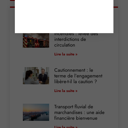
Articles récents
Incendies : levée des
interdictions de
circulation
Lire la suite »
Cautionnement : le
terme de l’engagement
libère-t-il la caution ?
Lire la suite »
Transport fluvial de
marchandises : une aide
financière bienvenue
Lire la suite »