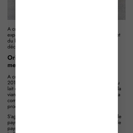
A compter du 1er janvier 2017, la France va
expérimenter l’étiquetage de l’origine des viandes et
du lait. L’expérimentation se déroulera jusqu’au 31
décembre 2018. Comment va-t-elle s’appliquer ?
Origine du lait et de la viande : des
mentions obligatoires !
A compter du 1er janvier 2017 et jusqu’au 31 mars
2018, l’étiquetage des denrées contenant du lait, du
lait en tant qu’ingrédient (à hauteur de 50 %) et de la
viande en tant qu’ingrédient (à hauteur de 8%) devra
comporter une indication quant à l’origine de ces
produits.
S’agissant de la viande, l’étiquetage devra indiquer le
pays de naissance de l’animal, le pays d’élevage et le
pays d’abattage. Pour le lait, l’étiquetage devra