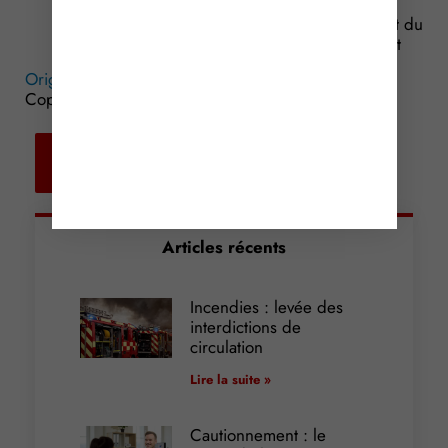
prévus par le décret n° 2016-1137 du 19 août
2016 relatif à l’indication de l’origine du lait et du
lait et des viandes utilisés en tant qu’ingrédient
Origine du lait et de la viande : il faut l’indiquer !
©
Copyright WebLex – 2016
Retour aux
actualités
Articles récents
Incendies : levée des
interdictions de
circulation
Lire la suite »
Cautionnement : le