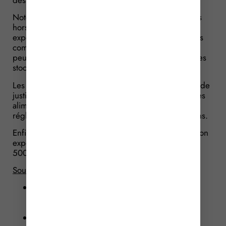
Notez que les produits fabriqués ou commercialisés
hors de la France ne sont pas soumis à cette
expérimentation. S’agissant des denrées alimentaires
commercialisées avant le 1er janvier 2017, elles
peuvent être mises en vente jusqu’à l’épuisement des
stocks et au plus tard le 31 mars 2107.
Les documents, systèmes et procédures permettant de
justifier de la conformité de l’étiquetage des denrées
alimentaires préemballées avec la nouvelle
réglementation doivent être conservés pendant 5 ans.
Enfin, sachez que le non-respect de la réglementation
expérimentale est sanctionné par une amende de 1
500 €.
Source :
Décret n° 2016-1137 du 19 août 2016 relatif à
l’indication de l’origine du lait et du lait et des
viandes utilisés en tant qu’ingrédient
Arrêté du 28 septembre 2016 fixant les seuils