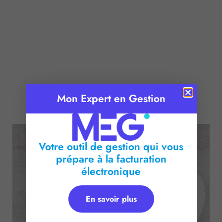
Mon Expert en Gestion
Publié le :
4 novembre 2016
Temps de lecture :
2
minutes
Votre outil de gestion qui vous
prépare à la facturation
électronique
En savoir plus