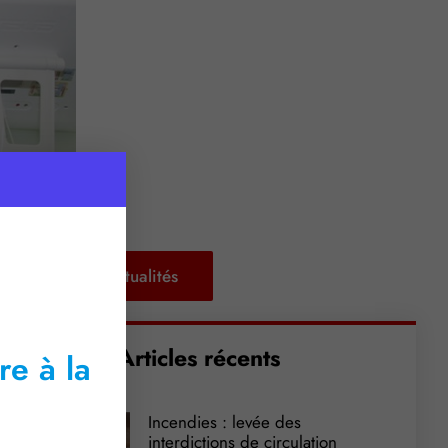
Retour aux actualités
Articles récents
re à la
Incendies : levée des
interdictions de circulation