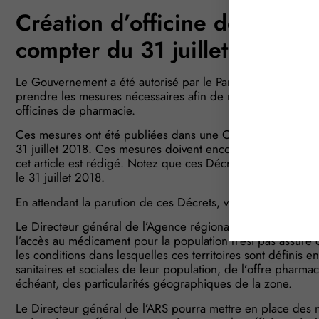
Création d’officine de pharma
compter du 31 juillet 2018 ?
Le Gouvernement a été autorisé par le Parlement, dans le c
prendre les mesures nécessaires afin de modifier la réglem
officines de pharmacie.
Ces mesures ont été publiées dans une Ordonnance, en janv
31 juillet 2018. Ces mesures doivent encore être précisée
cet article est rédigé. Notez que ces Décrets peuvent prév
le 31 juillet 2018.
En attendant la parution de ces Décrets, voici ce qu’il faut
Le Directeur général de l’Agence régional de santé (ARS) p
l’accès au médicament pour la population n’est pas assuré 
les conditions dans lesquelles ces territoires sont définis
sanitaires et sociales de leur population, de l’offre pharmac
échéant, des particularités géographiques de la zone.
Le Directeur général de l’ARS pourra mettre en place des m