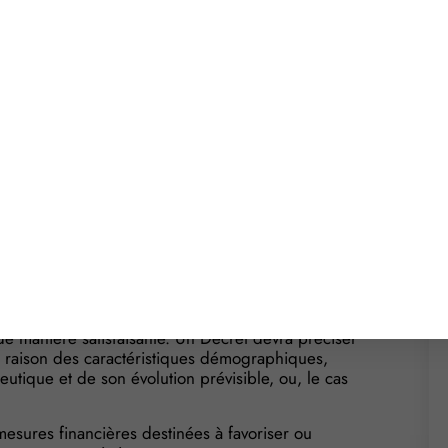
cie : plus simple à
adre de la Loi Santé votée en janvier 2016, à
entation relative aux conditions de création des
ier 2018, qui entrera en vigueur, au plus tard, le
s dans des Décrets non encore parus à l’heure où
oir une date d’entrée en vigueur plus récente que
 retenir de l’Ordonnance.
ourra déterminer les territoires au sein desquels
de manière satisfaisante. Un Décret devra préciser
 en raison des caractéristiques démographiques,
eutique et de son évolution prévisible, ou, le cas
esures financières destinées à favoriser ou