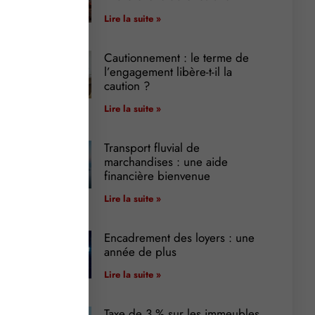
Lire la suite »
Cautionnement : le terme de
l’engagement libère-t-il la
caution ?
Lire la suite »
Transport fluvial de
marchandises : une aide
financière bienvenue
Lire la suite »
Encadrement des loyers : une
année de plus
Lire la suite »
Taxe de 3 % sur les immeubles