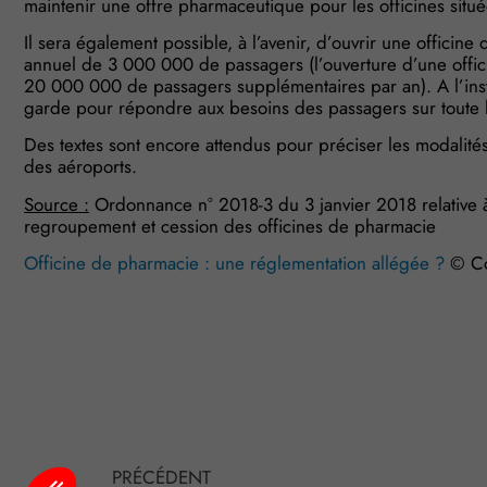
maintenir une offre pharmaceutique pour les officines située
Il sera également possible, à l’avenir, d’ouvrir une officine
annuel de 3 000 000 de passagers (l’ouverture d’une offic
20 000 000 de passagers supplémentaires par an). A l’instar
garde pour répondre aux besoins des passagers sur toute l
Des textes sont encore attendus pour préciser les modalités
des aéroports.
Source :
Ordonnance n° 2018-3 du 3 janvier 2018 relative à l
regroupement et cession des officines de pharmacie
Officine de pharmacie : une réglementation allégée ?
© C
Plateforme de Gestion du Consentement : Personnalisez vo
Axeptio consent
PRÉCÉDENT