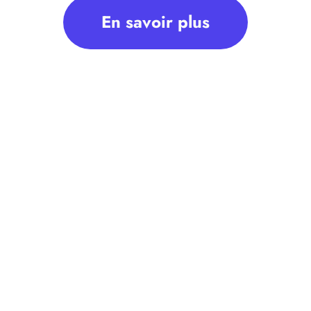
En savoir plus
es, une modernisation de la réglementation relative
modalités de ce dispositif devaient être précisées