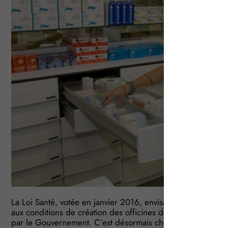
La Loi Santé, votée en janvier 2016, envisageait, entre autr
aux conditions de création des officines de pharmacie. Les 
par le Gouvernement. C’est désormais chose faite…