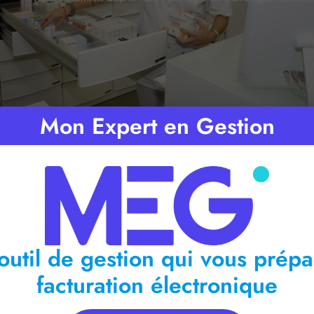
Mon Expert en Gestion
ps de lecture :
2
minutes
outil de gestion qui vous prépa
facturation électronique