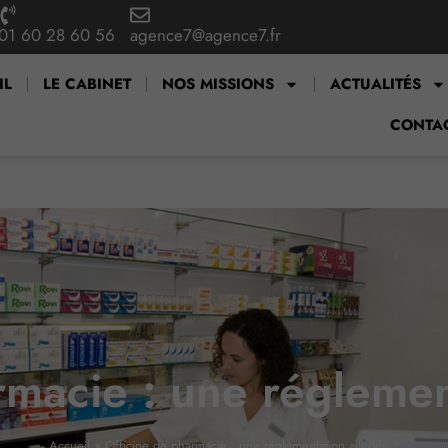
01 60 28 60 56
agence7@agence7.fr
IL
LE CABINET
NOS MISSIONS
ACTUALITÉS
CONTA
rmacie : une réglemen
Accueil
»
Officine de pharmacie : une réglementation allégée ?