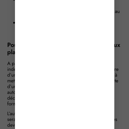
d’exonérations de cotisations sociales
personnelles, vous pourrez vous adresser soit au
RSI, soit à l’Urssaf ;
si votre demande concerne les conditions
d’affiliation au RSI, seul ce dernier sera
compétant pour y répondre.
Pour les professionnels ayant recours aux
plateformes web collaboratives
A partir du 1er janvier 2018, les travailleurs
indépendants exerçant leur activité par l’intermédiaire
d’une plateforme numérique, dont l’activité consiste à
mettre en relation plusieurs parties en vue de la vente
d’un bien ou de la fourniture d’un service, pourront
autoriser la plateforme à réaliser les démarches
déclaratives de début d’activité auprès du centre de
formalités des entreprises compétent.
L’autorisation délivrée par le travailleur indépendant
sera effectuée par mandat, tandis que les démarches
devront être réalisées par voie dématérialisée.