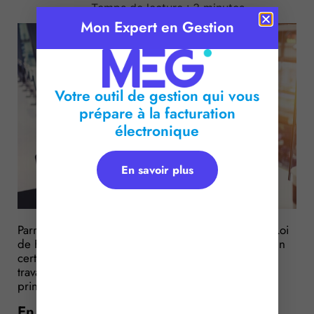
Temps de lecture :
3
minutes
Mon Expert en Gestion
Votre outil de gestion qui vous
prépare à la facturation
électronique
En savoir plus
Parmi toutes les nouvelles dispositions issues de la Loi
de Financement de la Sécurité Sociale pour 2017, un
certain nombre intéresse plus particulièrement les
travailleurs indépendants : voici un panorama des
principales dispositions à connaître…
En matière de cotisations sociales : de