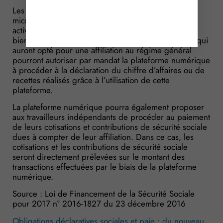
Les travailleurs indépendants relevant du régime
microsocial, ainsi que les personnes exerçant une
activité de location meublée de courte durée ou de
biens meubles (location de voiture par exemple) et qui
auront opté pour une affiliation au régime général
pourront autoriser par mandat la plateforme numérique
à procéder à la déclaration du chiffre d’affaires ou de
recettes réalisés grâce à l’utilisation de cette
plateforme.
La plateforme numérique pourra également proposer
aux travailleurs indépendants de procéder au paiement
de leurs cotisations et contributions de sécurité sociale
dues à compter de leur affiliation. Dans ce cas, les
cotisations et les contributions de sécurité sociale
seront directement prélevées sur le montant des
transactions effectuées par le biais de la plateforme
numérique.
Source : Loi de Financement de la Sécurité Sociale
pour 2017 n° 2016-1827 du 23 décembre 2016
Obligations déclaratives sociales et paie : du nouveau