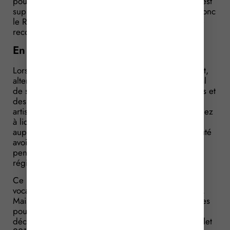
pour le recouvrement de leurs cotisations sociales, est
supprimé à compter du 1er janvier 2017. Ce sont donc
le RSI et les Urssaf qui assureront, conjointement, le
recouvrement de ces cotisations.
En matière de retraite
Lorsque vous relevez ou avez relevé successivement,
alternativement ou simultanément du régime général
de sécurité sociale, du régime des salariés agricoles et
des régimes d’assurance vieillesse des professions
artisanales, industrielles et commerciales et demandez
à liquider l’un de vos droits à pension de vieillesse
auprès d’un des régimes concernés, vous êtes réputé
avoir demandé la liquidation de l’ensemble de vos
pensions, comme si vous aviez été affilié à un seul
régime.
Ce régime dit de la « liquidation unique » avait
vocation à être mis en place dès le 1er janvier 2017.
Mais face au retard pris par les différents organismes
pour s’adapter à cette liquidation unique, il a été
décidé de repousser cette mise en place au 1er juillet