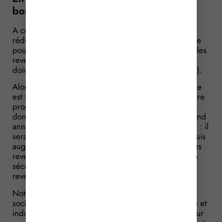
bonnes nouvelles ?
A compter du 1er janvier 2017, il est prévu une
réduction dégressive du taux de la cotisation maladie
pour les travailleurs indépendants disposant de faibles
revenus (les modalités précises de cette mesure
doivent encore être précisées par un Décret à venir).
Alors qu’actuellement, le taux de la cotisation maladie
est fixée à 6,5 %, il serait donc question de le réduire
progressivement pour les travailleurs indépendants
dont les revenus seraient inférieurs à 70 % du plafond
annuel de la Sécurité Sociale (27 460 € pour 2017) : il
serait fixé à 3 % pour les revenus les plus faibles, puis
augmenterait linéairement de 3 % à 6, 50 % pour les
revenus allant jusqu’à 70 % du plafond annuel de la
sécurité sociale ; il resterait fixé à 6,50 % pour les
revenus dépassant ce seuil.
Notez également que le dispositif de l’interlocuteur
social unique, qui permet aux artisans, commerçants et
industriels de ne disposer que d’un seul interlocuteur