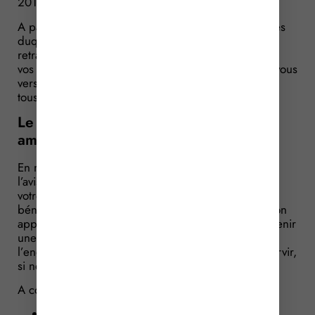
2017.
A partir de cette date, ce sera alors le régime auprès
duquel vous avez sollicité la liquidation de votre
retraite qui fera le calcul global pour l’ensemble de
vos droits à la retraite. C’est également celui-ci qui vous
versera votre pension de retraite pour le compte de
tous les régimes auxquels vous avez cotisé.
Le rescrit social des indépendants est
aménagé
En matière sociale, il vous est possible de solliciter
l’avis de l’administration sociale en ce qui concerne
votre régime d’affiliation, vos cotisations sociales, le
bénéfice d’éventuelles exonérations, etc. Ce que l’on
appelle le « rescrit social » vous permet alors d’obtenir
une réponse de l’organisme sollicité, réponse qui
l’engage pour l’avenir et dont vous pourrez vous servir,
si nécessaire, en cas de contrôle.
A compter du 1er janvier 2017 :
si votre demande concerne le bénéfice