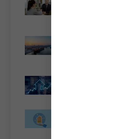
terme de l’engagement
libère-t-il la caution ?
Lire la suite »
Transport fluvial de
marchandises : une aide
financière bienvenue
Lire la suite »
Encadrement des loyers
: une année de plus
Lire la suite »
Taxe de 3 % sur les
immeubles : jusqu’où va
la tolérance de
l’administration ?