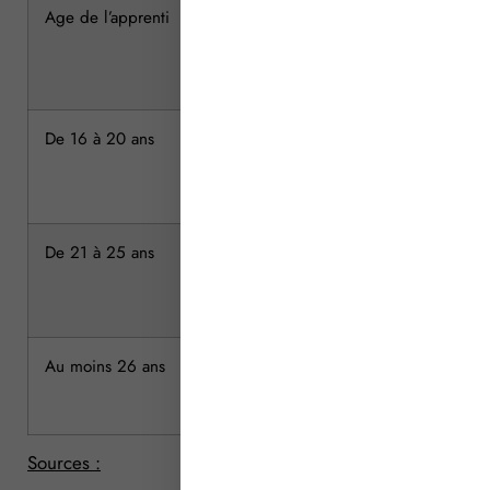
Age de l’apprenti
Qualification d’un niveau
inférieur au bac professionnel
De 16 à 20 ans
806,64 €
(55 % du SMIC)
De 21 à 25 ans
1 026,23 €
(70 % du SMIC)
Au moins 26 ans
Rémunération égale à 85 % du salai
branche sans pouvoir être inférieur
Sources :