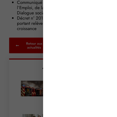
Communiqué du Ministère du Travail, de
l’Emploi, de la Formation professionnelle et du
Dialogue social, en date du 14 décembre 2015
Décret n° 2015-1688 du 17 décembre 2015
portant relèvement du salaire minimum de
croissance
Retour aux
actualités
Articles récents
Incendies : levée des
interdictions de
circulation
Lire la suite »
Cautionnement : le