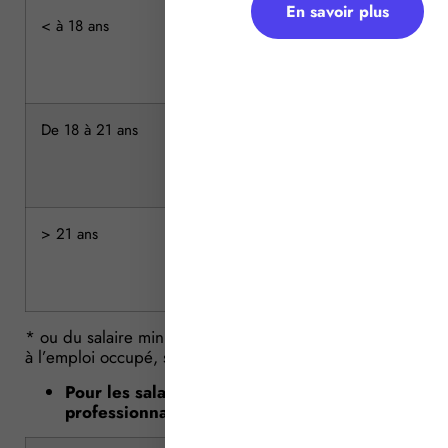
En savoir plus
< à 18 ans
366,65 €
542,65 €
(25 % du SMIC)
(37 % du SMIC)
De 18 à 21 ans
601,31 €
718,64 €
(41 % du SMIC)
(49 % du SMIC)
> 21 ans
777,31 €
894,64 €
(53 % du SMIC*)
(61 % du SMIC*
* ou du salaire minimum conventionnel correspondant
à l’emploi occupé, s’il est plus favorable
Pour les salariés embauchés en contrat de
professionnalisation (valeur mensuelle)