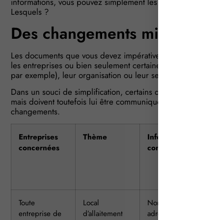
informations, vous pouvez simplement les tenir à sa dispos
Lesquels ?
Des changements mineurs…
Les documents que vous devez impérativement transmettre à
les entreprises ou bien seulement certaines d’entre elles, s
par exemple), leur organisation ou leur secteur d’activité.
Dans un souci de simplification, certains de ces documents n
mais doivent toutefois lui être communiqués, à sa demande. 
changements.
Entreprises
Thème
Informations
Mo
concernées
concernées
Av
Toute
Local
Nom et
Tr
entreprise de
d’allaitement
adresse du
à