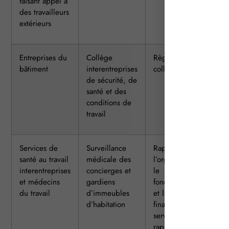
faisant appel à
des travailleurs
extérieurs
Entreprises du
Collège
Règlement du
Tr
bâtiment
interentreprises
collège
à
de sécurité, de
l’
santé et des
du 
conditions de
et 
travail
l’
Services de
Surveillance
Rapport sur
Tr
santé au travail
médicale des
l’organisation,
à
interentreprises
concierges et
le
l’
et médecins
gardiens
fonctionnement
du 
du travail
d’immeubles
et la gestion
au
d’habitation
financière du
in
service et
du 
rapport du