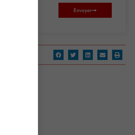
Envoyer
artager :