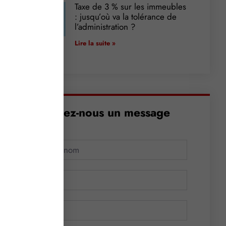
Taxe de 3 % sur les immeubles
: jusqu’où va la tolérance de
l’administration ?
Lire la suite »
Envoyez-nous un message