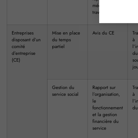
médecin du
travail
Entreprises
Mise en place
Avis du CE
Tr
disposant d’un
du temps
à
comité
partiel
l’
d’entreprise
du 
(CE)
so
jo
Gestion du
Rapport sur
Tr
service social
l’organisation,
à
le
l’
fonctionnement
du 
et la gestion
financière du
service