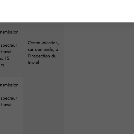
ansmission
Communication,
inspecteur
sur demande, à
travail
l’inspection du
us 15
travail
urs
ansmission
inspecteur
travail