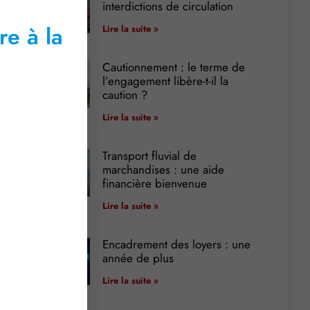
interdictions de circulation
re à la
Lire la suite »
Cautionnement : le terme de
l’engagement libère-t-il la
caution ?
Lire la suite »
Transport fluvial de
marchandises : une aide
financière bienvenue
Lire la suite »
Encadrement des loyers : une
année de plus
Lire la suite »