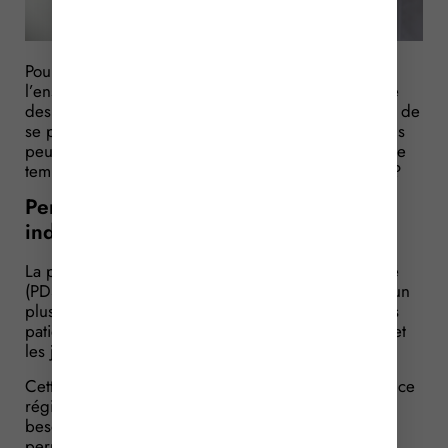
Pour assurer au mieux la continuité des soins sur
l’ensemble du territoire, le principe de permanence
des soins permet à certains professionnels de santé de
se porter volontaires pour assurer cette continuité. Ils
peuvent à ce titre bénéficier d’une indemnité pour le
temps consacré à cette mission. Pour quel montant ?
Permanence des soins : mieux
indemniser les volontaires
La permanence des soins en établissement de santé
(PDSES) vise à permettre une prise en charge, par un
plus grand nombre de professionnels de santé, des
patients hospitalisés la nuit, les samedis après-midi et
les jours fériés.
Cette organisation se fait sous la direction de l’Agence
régionale de santé (ARS) qui doit déterminer les
besoins de chaque territoire pour assurer la
permanence et la qualité des soins.