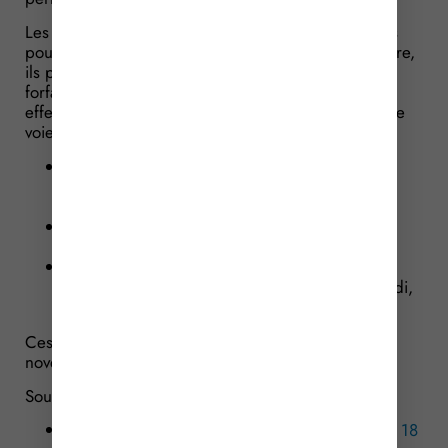
Les médecins libéraux peuvent se porter volontaires
pour participer au maintien de cette PDSES. À ce titre,
ils peuvent prétendre au bénéfice d’une indemnité
forfaitaire pour chaque période de garde qu’ils
effectuent. Les montants des indemnités de garde se
voient revalorisés comme suit
pour les gardes assurées sur une nuit, un
dimanche ou un jour férié, l’indemnité est de
422 € contre 229 € ;
pour les gardes assurées en début de nuit,
l’indemnité est de 141 € contre 79 € ;
pour les gardes assurées en nuit profonde
(période la plus calme) ou le samedi après-midi,
l’indemnité est de 281 € contre 150 €.
Ces nouveaux montants seront appliqués dès le 1ᵉʳ
novembre 2025.
Sources :
Arrêté du 24 juillet 2025 modifiant l’arrêté du 18