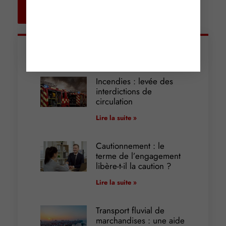
Retour aux
actualités
Articles récents
Incendies : levée des
interdictions de
circulation
Lire la suite »
Cautionnement : le
terme de l’engagement
libère-t-il la caution ?
Lire la suite »
Transport fluvial de
marchandises : une aide