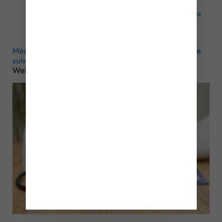
indications médicales à la conduite et à la
réalisation de certaines opérations, prévues aux
articles R. 4323-56 et R. 4544-9 du code du
travail
Médecine du travail : modification des attestations de
suivi de l’état de santé des salariés
– © Copyright
WebLex