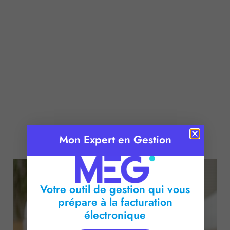
Publié le :
20 mai 2026
Mon Expert en Gestion
Temps de lecture :
2
minutes
Votre outil de gestion qui vous
prépare à la facturation
électronique