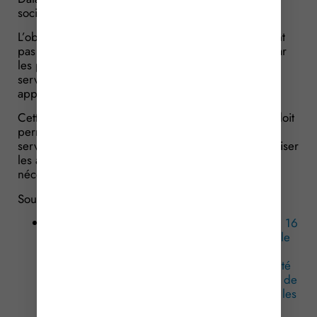
sociale.
L’objectif est clair : éviter que ces données, qui n’ont
pas vocation à figurer sur les documents délivrés par
les professionnels de santé au travail ou par les
services de santé au travail en agriculture, y
apparaissent.
Cette entrée en vigueur différée au 1er juin 2026 doit
permettre aux éditeurs des logiciels utilisés par les
services de prévention et de santé au travail de réaliser
les adaptations et développements informatiques
nécessaires.
Sources :
Arrêté du 6 mai 2026 modifiant les arrêtés du 16
octobre 2017 et du 20 décembre 2017 fixant le
modèle d’avis d’aptitude, d’avis d’inaptitude,
d’attestation de suivi individuel de l’état de santé
et de proposition de mesures d’aménagement de
poste et l’arrêté du 26 septembre 2025 fixant les
modèles d’attestation d’absence de contre-