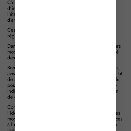
C’est notamment le cas des avis d’aptitude ou
d’inaptitude, des attestations de suivi individuel de
l’état de santé, ou encore des propositions
d’aménagement de poste.
Ces documents doivent respecter des modèles
réglementaires, fixés par arrêté.
Dans ce cadre, à compter du 1er juin 2026, plusieurs
modèles remis à l’occasion du suivi de l’état de santé
des travailleurs seront modifiés.
Sont concernés les modèles suivants : avis d’aptitude,
avis d’inaptitude, attestation de suivi individuel de l’état
de santé, proposition de mesures d’aménagement de
poste, ainsi que les attestations d’absence de contre-
indications médicales à la conduite ou à la réalisation
de certaines opérations.
Concrètement, plusieurs mentions liées à
l’identification du salarié seront supprimées, selon les
modèles concernés. Il s’agit notamment des références
à l’identité nationale de santé (INS), au NIR/NIA, au
Datamatrix INS ou encore au numéro de Sécurité