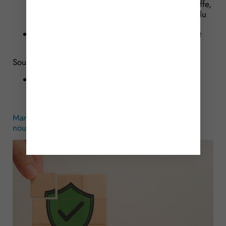
fonctionnement des différents services du greffe,
à raison de leurs attributions et dans la limite du
besoin d’en connaître ;
le mandant, le bénéficiaire du mandat s’il n’est
pas le mandant et le ou les mandataires.
Sources :
Décret no 2024-1032 du 16 novembre 2024
relatif au registre des mandats de protection
future
Mandats de protection future : à inscrire sur un
nouveau registre !
– © Copyright WebLex