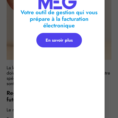
Votre outil de gestion qui vous
prépare à la facturation
électronique
En savoir plus
La loi prévoit que les mandats de protection future
doivent être publiés par une inscription sur un registre
spécial. Les modalités de constitution de ce registre
sont à présent disponibles.
Registre des mandats de protection
future : on en sait plus…
Le mandat de protection future