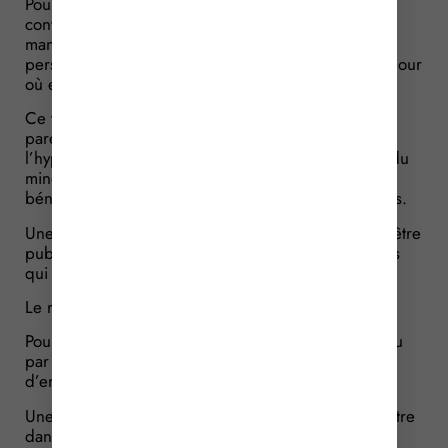
Pour rappel, un mandat de protection future est un
contrat qui permet à une personne majeure, le
mandant, de désigner à l’avance une ou plusieurs
personnes, les mandataires, pour la représenter le jour
où elle n’aura plus la capacité de gérer ses intérêts.
Ce type de mandat peut également être fait par les
parents d’un mineur pour anticiper leur décès ou
l’hypothèse où ils ne pourraient plus prendre soin du
mineur. Dans ce dernier cas, le mandant et le
bénéficiaire du mandat sont 2 personnes différentes.
Une fois signé, le mandat de protection future doit être
publié dans un registre spécial, selon des modalités
qui viennent d’être précisées…
Le registre spécial
Pour commencer, ce registre dématérialisé sera tenu
par le ministère de la justice, à qui reviendra le soin
d’en préciser le contenu par arrêté.
Une fois signé, le mandat devra être inscrit au registre
dans les 6 mois qui suivent. Cependant, pour les