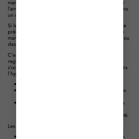
mandats établis avant la date d’entrée en vigueur de
l’arrêté qui reste à venir, l’inscription s’effectuera dans
un délai de 6 mois à compter de son établissement.
Si les informations à fournir doivent donc encore être
précisées, elles devront permettre l’identification du
mandat ou du bénéficiaire du mandat, ainsi que du ou
des mandataires désignés pour exécuter le contrat.
C’est le mandant qui sera chargé d’alimenter le
registre avec ces données. Il devra également
s’occuper de la suppression de ces informations dans
l’hypothèse où le mandat prend fin en raison :
de sa révocation par le mandant ;
du décès du ou des mandataires, à la condition
que le mandant en soit informé ;
du placement du ou des mandataires sous une
mesure de protection ou de leur déconfiture,
c’est-à-dire s’ils se trouvent en état d’insolvabilité.
Les mandataires devront, de leur côté :
mettre à jour le registre en cas de renonciation