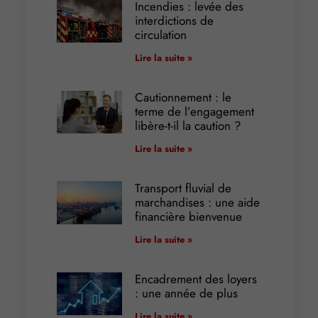
Incendies : levée des
interdictions de
circulation
Lire la suite »
Cautionnement : le
terme de l’engagement
libère-t-il la caution ?
Lire la suite »
Transport fluvial de
marchandises : une aide
financière bienvenue
Lire la suite »
Encadrement des loyers
: une année de plus
Lire la suite »