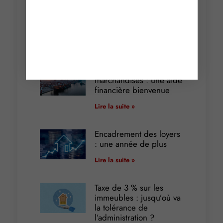
Cautionnement : le
terme de l’engagement
libère-t-il la caution ?
Lire la suite »
Transport fluvial de
marchandises : une aide
financière bienvenue
Lire la suite »
Encadrement des loyers
: une année de plus
Lire la suite »
Taxe de 3 % sur les
immeubles : jusqu’où va
la tolérance de
l’administration ?