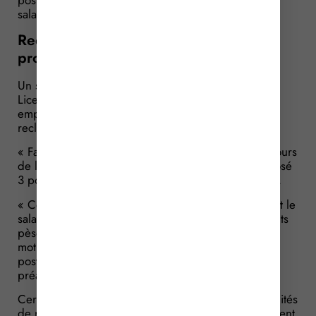
postes de reclassement… Trop tard, d’après le
salarié…
Reclassement : à quel moment le
proposer ?
Un salarié est licencié pour motif économique.
Licenciement qu’il conteste, estimant que son
employeur n’a pas respecté son obligation de
reclassement.
« Faux », répond l’employeur, qui rappelle qu’au cours
de l’entretien préalable, il lui a tout de même proposé
3 postes de reclassement… que le salarié a refusés.
« Certes, mais la proposition était tardive », convient le
salarié : l’obligation de rechercher des reclassements
pèse sur l’employeur dès que le licenciement pour
motif économique est envisagé. En proposant des
postes de reclassement au cours de l’entretien
préalable, l’employeur a agi trop tard.
Certes, convient à son tour le juge, mais les possibilités
de reclassement s’apprécient à la date du licenciement.