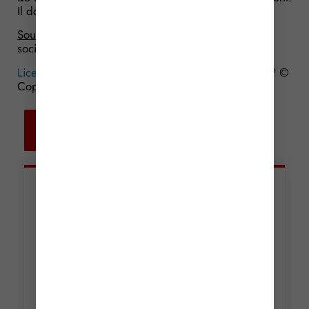
Il donne donc raison à l’employeur.
Source :
Arrêt de la Cour de Cassation, chambre
sociale, du 9 mai 2018, n° 16-16583
Licenciement économique : un reclassement tardif ?
©
Copyright WebLex – 2018
Retour aux
actualités
Articles récents
Incendies : levée des
interdictions de
circulation
Lire la suite »