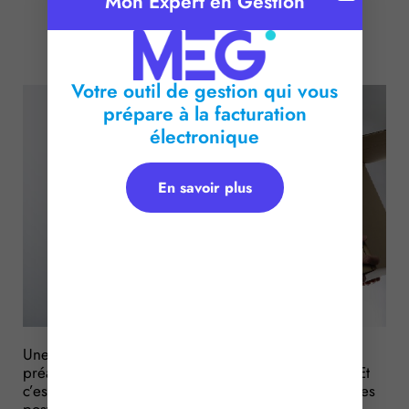
Mon Expert en Gestion
Publié le :
25 mai 2018
Temps de lecture :
< 1
minute
Votre outil de gestion qui vous
prépare à la facturation
électronique
En savoir plus
Une entreprise convoque un salarié à un entretien
préalable à un éventuel licenciement économique. Et
c’est au cours de cet entretien qu’elle lui propose des