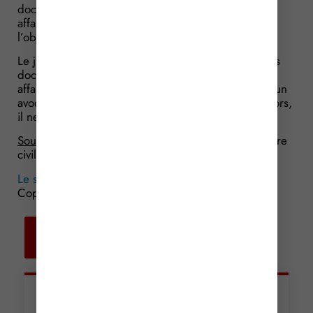
documents, susceptibles de relever du « secret des
affaires » et dont la communication est refusée, sont
l’objet du litige.
Le juge va donner raison à la société : s’agissant des
documents susceptibles de relever du « secret des
affaires » et détenus par l’adversaire de son client, un
avocat n’est pas tenu au secret professionnel. Dès lors,
il ne peut pas se les faire communiquer.
Source :
Arrêt de la Cour de cassation, 1ère chambre
civile, du 25 février 2016, n° 14-25729
Le secret professionnel des avocats en question
©
Copyright WebLex – 2016
Retour aux
actualités
Articles récents