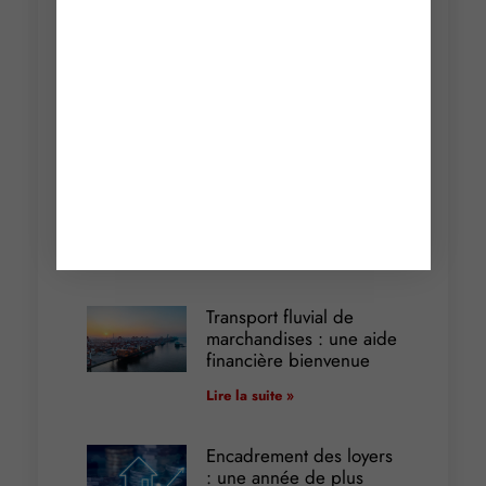
Incendies : levée des
interdictions de
circulation
Lire la suite »
Cautionnement : le
terme de l’engagement
libère-t-il la caution ?
Lire la suite »
Transport fluvial de
marchandises : une aide
financière bienvenue
Lire la suite »
Encadrement des loyers
: une année de plus