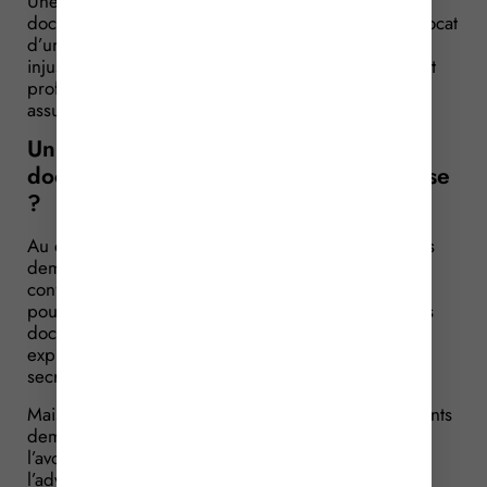
Une société refuse de communiquer certains
documents relevant du « secret des affaires » à l’avocat
d’une société avec laquelle elle est en litige. Refus
injustifié selon l’avocat qui estime que tenu au secret
professionnel, la protection de ces documents est
assurée. Qui a raison ?
Un secret professionnel étendu aux
documents détenus par la partie adverse
?
Au cours d’un litige entre 2 sociétés, un des avocats
demande à pouvoir consulter certains documents
confidentiels détenus par la partie adverse afin de
pouvoir respecter le principe du contradictoire. Ces
documents relevant du « secret des affaires », il
explique qu’il peut les consulter car il est tenu au
secret professionnel.
Mais la société refuse de communiquer les documents
demandés : pour elle, le secret professionnel de
l’avocat ne s’étend pas aux documents détenus par
l’adversaire de leur client. Surtout lorsque ces