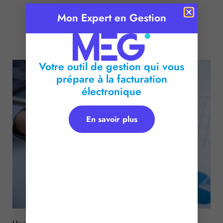
Mon Expert en Gestion
Publié le :
4 mars 2016
Temps de lecture :
< 1
minute
Votre outil de gestion qui vous
prépare à la facturation
électronique
En savoir plus