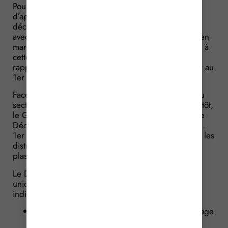
Pour expliquer l’absence de parution du Décret
d’application, le Gouvernement a précisé, le 28
décembre 2015, que la France était en discussion
avec la Commission Européenne sur ce sujet jusqu’en
mars 2016. Ce qui repoussait la parution du Décret à
cette même date. Mais le Gouvernement a tenu à
rappeler que la Loi entrait tout de même en vigueur au
1er janvier 2016.
Face à l’attente des fabricants et des distributeurs du
secteur et pour leur permettre de s’adapter au plus tôt,
le Gouvernement vient de faire paraître un projet de
Décret dont l’entrée en vigueur est prévue pour le…
1er juillet 2016 ! Jusqu’à cette date, les fabricants et les
distributeurs peuvent utiliser leurs stocks de sacs
plastiques jusqu’à épuisement.
Le Décret précise que les sacs plastiques à usage
unique devront, à compter du 1er juillet 2016,
indiquer (par un marquage spécifique apparent) :
que le sac pourra être utilisé pour le compostage
domestique ;