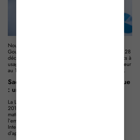
Nouveau rebondissement ! Alors que le
Gouvernement, dans une conférence de presse du 28
décembre 2015, indiquait que l’interdiction des sacs à
usage unique en matière plastique entrerait en vigueur
au 1er janvier 2016, il a décidé de revoir sa copie…
Sacs de caisse plastiques à usage unique
: une interdiction au 1er juillet 2016
La Loi pour la Transition Energétique (votée en août
2015) a prévu l’interdiction des sacs de caisse en
matière plastique à usage unique destinés à
l’emballage de marchandises au 1er janvier 2016.
Interdiction subordonnée à la parution d’un Décret
d’application.