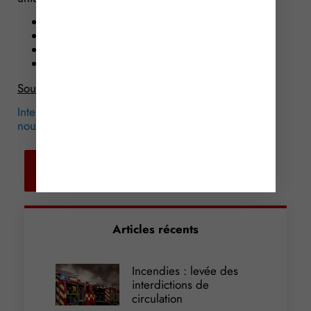
30 % à partir du 1er janvier 2017 ;
40 % à partir du 1er janvier 2018 ;
50 % à partir du 1er janvier 2020 ;
60 % à partir du 1er janvier 2025.
Source :
www.developpement-durable.gouv.fr
Interdiction des sacs plastiques à usage unique : du
nouveau !
© Copyright WebLex – 2016
Retour aux
actualités
Articles récents
Incendies : levée des
interdictions de
circulation