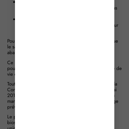
qu’il pourra faire l’objet d’un tri au sein d’une
collecte séparée de biodéchets et ne devra pas
être abandonné dans la nature ;
qu’il sera constitué pour partie de matières
biosourcées (avec mention chiffrée de sa teneur
biosourcée).
Pour les autres sacs, le marquage devra indiquer que
le sac peut être réutilisé, mais qu’il ne doit pas être
abandonné dans la nature.
Ce marquage devra être visible et compréhensible
pour vos clients. Il devra également avoir une durée de
vie équivalente à celle du sac.
Toutefois, sachez que ce marquage est provisoire : la
Commission Européenne a, en effet, jusqu’au 27 mai
2017 pour spécifier de nouvelles règles relatives au
marquage. Une fois ces règles connues, le marquage
prévu par le projet de Décret ne sera plus valable.
Le projet de Décret indique également la teneur
biosourcée minimale des sacs plastiques à usage
unique. Cette teneur devra être de :