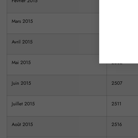
Février 2015
2468
Mars 2015
2478
Avril 2015
2482
Mai 2015
2502
Juin 2015
2507
Juillet 2015
2511
Août 2015
2516