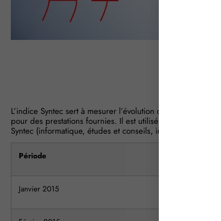
Indice S
Année 
L’indice Syntec sert à mesurer l’évolution du coût de la mai
pour des prestations fournies. Il est utilisé dans les branc
Syntec (informatique, études et conseils, ingénierie, etc.).
Période
Indice
Janvier 2015
2467