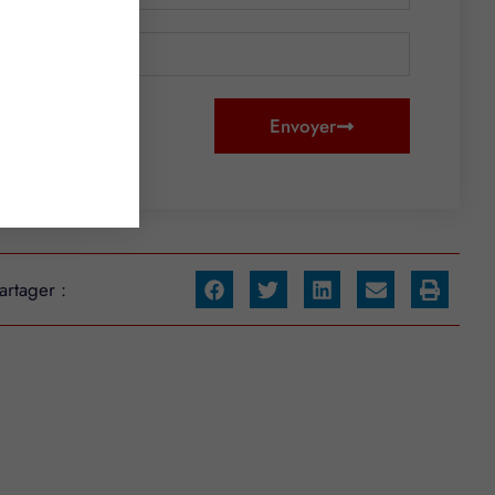
Envoyer
artager :