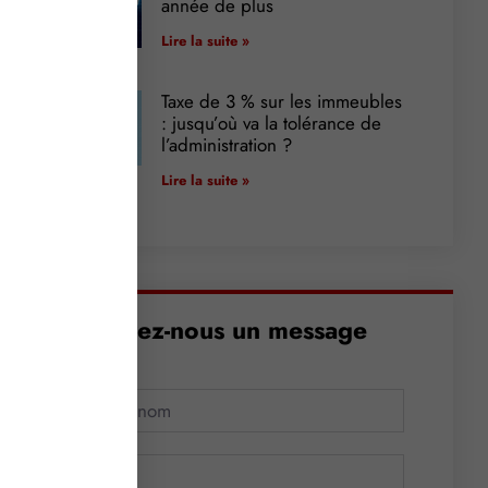
année de plus
Lire la suite »
Taxe de 3 % sur les immeubles
: jusqu’où va la tolérance de
l’administration ?
Lire la suite »
Envoyez-nous un message