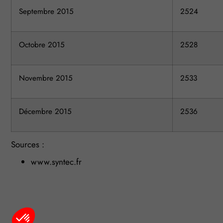
Septembre 2015
2524
Octobre 2015
2528
Novembre 2015
2533
Décembre 2015
2536
Sources :
www.syntec.fr
Plateforme de Gestion du Consentement : Personnalisez vo
Axeptio consent
Notre plateforme vous permet d'adapter et de gérer vos param