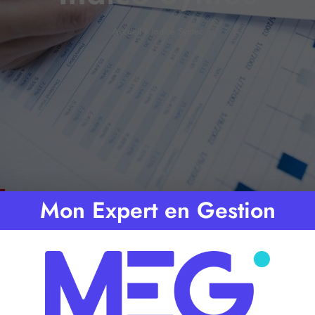
Accueil
»
Indice Syntec
Mon Expert en Gestion
mps de lecture :
< 1
minute