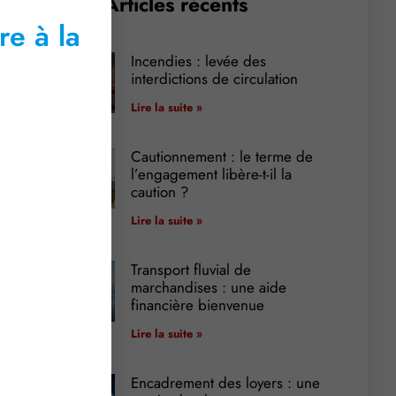
Articles récents
re à la
Incendies : levée des
interdictions de circulation
Lire la suite »
Cautionnement : le terme de
l’engagement libère-t-il la
caution ?
Lire la suite »
Transport fluvial de
marchandises : une aide
financière bienvenue
Lire la suite »
Encadrement des loyers : une