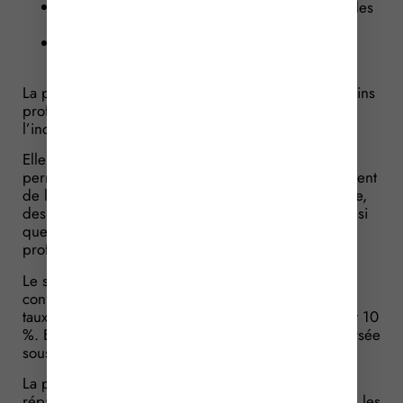
une part liée aux conséquences professionnelles
de l’accident ou de la maladie ;
une part liée aux conséquences fonctionnelles
subies par la victime dans sa vie personnelle.
La part professionnelle correspond à la perte de gains
professionnels et à l’incidence professionnelle de
l’incapacité.
Elle est appréciée à partir d’un taux d’incapacité
permanente professionnelle, tenant compte notamment
de la nature de l’infirmité, de l’état général, de l’âge,
des facultés physiques et mentales de la victime, ainsi
que de ses aptitudes et de sa qualification
professionnelle.
Le seuil permettant d’ouvrir droit à une rente est
confirmé : la victime a droit à une rente lorsque son
taux d’incapacité permanente professionnelle atteint 10
%. En dessous de ce seuil, l’indemnisation reste versée
sous forme de capital.
La part fonctionnelle, quant à elle, a pour objet de
réparer le déficit fonctionnel permanent, c’est-à-dire les