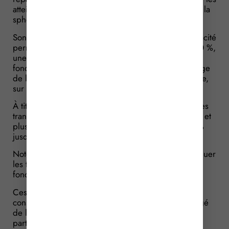
atteintes persistant après consolidation qui affectent la
sphère personnelle de la victime.
Son calcul repose sur le nombre de points d’incapacité
permanente fonctionnelle, un pourcentage fixé à 50 %,
une valeur de point déterminée par référentiel en
fonction du taux d’incapacité fonctionnelle et de l’âge
de la victime (
disponible ici
), ainsi que, pour la rente,
sur une valeur de conversion du capital en rente.
À titre d’illustration, la valeur du point varie selon des
tranches d’âge allant de 14 à 20 ans jusqu’à 81 ans et
plus, et selon des tranches de taux allant de 1 à 5 %
jusqu’à 96 % et plus.
Notez que les barèmes indicatifs à utiliser pour évaluer
les taux d’incapacité permanente professionnelle et
fonctionnelle sont
consultables ici
.
Ces barèmes servent de base d’évaluation, mais
conservent un caractère indicatif : le médecin chargé
de l’évaluation peut s’en écarter si la situation
particulière de la victime le justifie, à condition