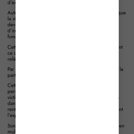
d’expliquer les raisons de cet écart.
Autre précision importante, sur le plan formel : lorsque
la victime obtient une rente, la décision de la caisse
devra désormais faire apparaître les 2 taux
d’incapacité, à savoir le taux professionnel et le taux
fonctionnel.
Cette distinction doit permettre d’identifier clairement
ce qui relève de la perte professionnelle et ce qui
relève du déficit fonctionnel permanent.
Par ailleurs, la possibilité de convertir une partie de la
part fonctionnelle en capital est précisée.
Cette option est ouverte lorsque le taux d’incapacité
permanente fonctionnelle atteint au moins 50 %. La
victime doit en faire la demande auprès de la caisse
dans un délai de 6 mois suivant la notification de la
rente. Le capital est ensuite versé dans le mois suivant
l’expiration de ce délai.
Son montant correspond à 20 % du produit obtenu en
multipliant le nombre de points d’incapacité