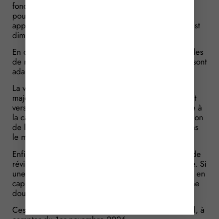
fonctionnelle par la valeur de point et par le
pourcentage de 50 %, dans la limite du plafond
applicable. En contrepartie, le montant de la rente est
diminué du capital versé.
En cas de faute inexcusable de l’employeur, les règles
de majoration à cette nouvelle indemnisation duale sont
adaptées.
La victime peut demander que le montant de la
majoration de la part fonctionnelle soit intégralement
versé en capital. Cette demande doit être présentée à
la caisse dans un délai de 6 mois suivant la notification
de la rente majorée. Le capital est ensuite versé dans
le mois suivant l’expiration de ce délai.
Enfin, des règles particulières sont prévues en cas de
révision ultérieure du taux d’incapacité fonctionnelle. Si
une partie de la part fonctionnelle a déjà été versée en
capital, ce capital est pris en compte afin d’éviter une
double indemnisation lors du recalcul de la rente.
Ces nouvelles règles s’appliqueront, pour l’essentiel, à