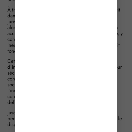
À titre liminaire, rappelons que cette réforme s’inscrit
dans un contexte marqué par un revirement de
jurisprudence intervenu en janvier 2023 : le juge a
alors considéré que la rente versée à la victime d’un
accident du travail ou d’une maladie professionnelle, y
compris lorsqu’elle est majorée en cas de faute
inexcusable de l’employeur, ne réparait pas le déficit
fonctionnel permanent.
Cette solution ouvrait la voie à des demandes
d’indemnisation complémentaires devant le juge. Pour
sécuriser le régime et éviter une multiplication des
contentieux, la loi de financement de la Sécurité
sociale pour 2025 a consacré le caractère dual de
l’indemnisation, qui couvre désormais à la fois les
conséquences professionnelles de l’incapacité et le
déficit fonctionnel permanent de la victime.
Jusqu’à présent, l’indemnisation de l’incapacité
permanente reposait sur un taux global. Désormais, le
dispositif distingue plus clairement 2 dimensions :