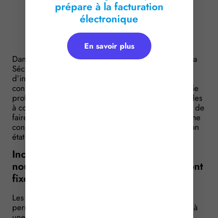
prépare à la facturation
électronique
En savoir plus
Dans le prolongement de la loi de financement de la
Sécurité sociale pour 2025, les nouvelles modalités
d’indemnisation de l’incapacité permanente
consécutive à un accident du travail ou à une maladie
professionnelle viennent d’être précisées. Applicables
à compter du 1er novembre 2026, elles permettent de
faire le point sur les règles à suivre lorsqu’une victime
conserve des séquelles après la consolidation de son
état de santé.
Incapacité permanente AT/MP : les
nouvelles modalités d’indemnisation sont
fixées
Les modalités d’indemnisation de l’incapacité
permanente consécutive à un accident du travail ou à
une maladie professionnelle évoluent.