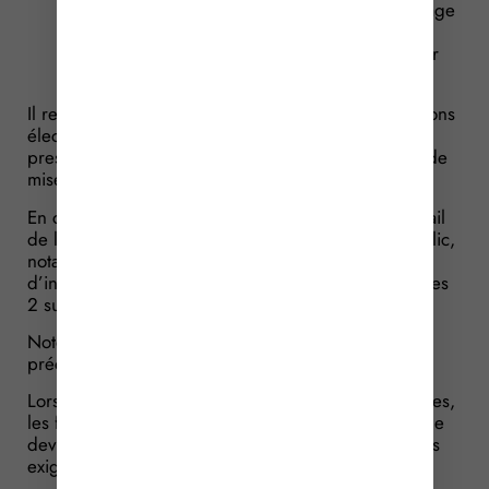
détaillées sur le service d’informatique en nuage
concerné pour permettre aux clients ou aux
services de fournisseurs tiers de communiquer
avec ce service.
Il revient à l’Autorité de régulation des communications
électroniques, des postes et de la distribution de la
presse (Arcep) de préciser les règles et modalités de
mise en œuvre de 3 catégories d’exigences.
En ce sens, le Gouvernement a précisé que ce travail
de l’Arcep devait se faire après consultation du public,
notamment par l’édiction de spécifications
d’interopérabilité et de portabilité visant à faciliter ces
2 sujets.
Notez que ces règles et modalités devront être
précisées avant le 12 septembre 2025.
Lorsque l’Arcep aura fourni les précisions nécessaires,
les fournisseurs de services d’informatique en nuage
devront assurer la conformité de leurs services à ces
exigences et à ces modalités.