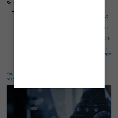
Sources :
Décret no 2025-484 du 30 mai 2025 pris en
application de l’article 29 de la loi no 2024-449
du 21 mai 2024 visant à sécuriser et à réguler
l’espace numérique et précisant les missions de
l’Autorité de régulation des communications
électroniques, des postes et de la distribution de
la presse relatives aux conditions de mise en
œuvre des exigences essentielles imposées aux
fournisseurs de services d’informatique en nuage
ainsi que le contenu de l’offre technique de
référence d’interopérabilité
Fournisseurs de services cloud : des exigences à
respecter
– © Copyright WebLex