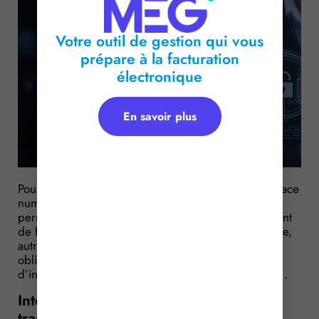
Votre outil de gestion qui vous
prépare à la facturation
électronique
En savoir plus
Pour rappel, la loi visant à sécuriser et réguler l’espace
numérique, dite loi SREN, a pour ambition de
permettre aux entreprises de changer plus facilement
de fournisseurs de services d’informatique en nuage,
autrement dit les « services cloud ». Pour cela, des
obligations en matière de portabilité des actifs et
d’interopérabilité des services sont mises en place…
Interopérabilité, portabilité et
transparence pour les opérateurs de