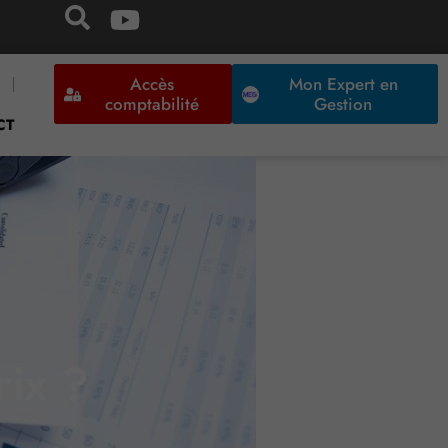
Accès
Mon Expert en
comptabilité
Gestion
CT
rix ?