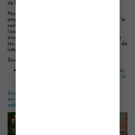
de la taxe sur les salaires.
Pour rappel, la taxe sur les salaires est due par les
employeurs qui ne sont pas soumis à la TVA, ou qui le
sont sur moins de 90 % de leur chiffre d’affaires, à
l’exception de certains employeurs limitativement
énumérés, parmi lesquels figurent notamment, outre
les collectivités locales, les services départementaux de
lutte contre l’incendie (SDIS).
Sources :
Réponse ministérielle Petit, Assemblée nationale,
du 4 février 2025, no 5939 : « Exonération de la
taxe sur les salaires pour les ambulanciers »
Exonération de taxe sur les salaires : oui pour les
services d’incendie et de secours, oui pour les
ambulanciers ?
– © Copyright WebLex