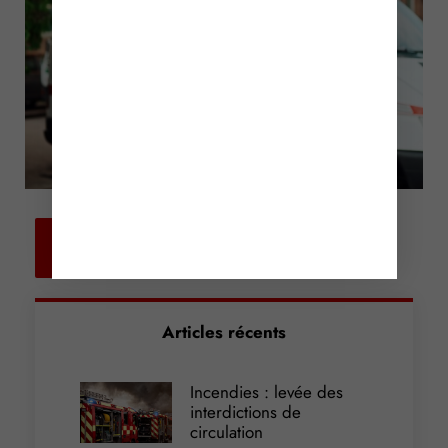
Retour aux
actualités
Articles récents
Incendies : levée des
interdictions de
circulation