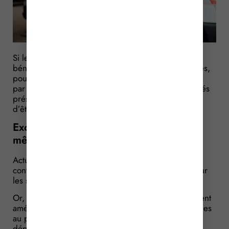
Si les services de lutte contre les incendies (SDIS)
bénéficient d’une exonération de taxe sur les salaires,
pour autant les ambulanciers ne sont pas concernés
par cet avantage fiscal, alors même que leurs activités
présentent des similitudes. Une iniquité susceptible
d’être gommée ? Réponse…
Exonération de taxe sur les salaires :
même pour les ambulances ?
Actuellement, les services départementaux de lutte
contre les incendies (SDIS) sont exonérés de taxe sur
les salaires.
Or, les entreprises de transport sanitaire spécialement
aménagé (ambulances) exonérées de TVA sont tenues
au paiement de cette taxe… Une iniquité, selon une
députée qui estime qu’il existe une très grande