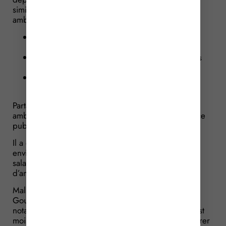
similitude entre les activités des SDIS et celle des
ambulanciers :
transport non urgent ou urgent des malades,
blessés et parturientes ;
surveillance du patient et exécution des gestes
appropriés à son état ;
service de garde dans le cadre du transport
sanitaire urgent.
Partant de là, que ce soient le SDIS ou les
ambulanciers, ils concourent tous les deux au service
public du transport sanitaire urgent.
Il a donc été demandé au Gouvernement s’il était
envisagé d’exonérer également de la taxe sur les
salaires les entreprises qui exercent une activité
d’ambulance exonérées de TVA.
Malheureusement, la réponse est négative : si le
Gouvernement reconnait l’utilité des ambulanciers,
notamment dans les territoires où l’offre médicale est
moindre, il n’envisage pas pour autant de les exonérer