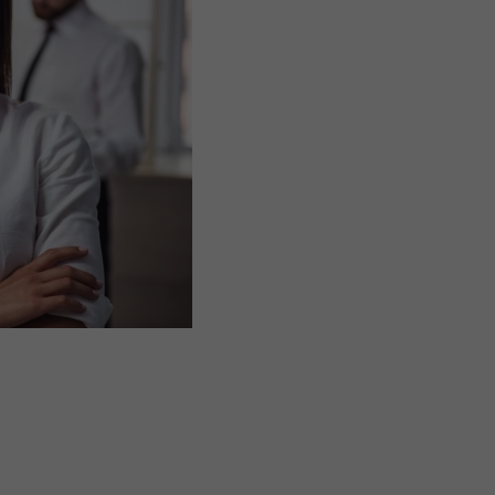
s Options
ètres de confidentialité, en garantissant la conformité avec le