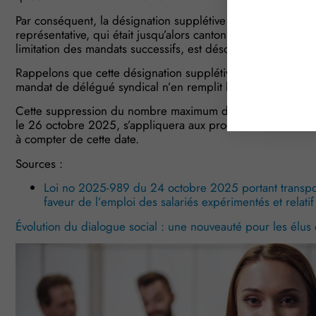
Par conséquent, la désignation supplétive de délégués syn
représentative, qui était jusqu’alors cantonnée aux seuls an
limitation des mandats successifs, est désormais ouverte à t
Rappelons que cette désignation supplétive de délégué synd
mandat de délégué syndical n’en remplit les conditions ou n
Cette suppression du nombre maximum de mandats successif
le 26 octobre 2025, s’appliquera aux prochaines élections
à compter de cette date.
Sources :
Loi no 2025-989 du 24 octobre 2025 portant transpos
faveur de l’emploi des salariés expérimentés et relatif
Évolution du dialogue social : une nouveauté pour les élu