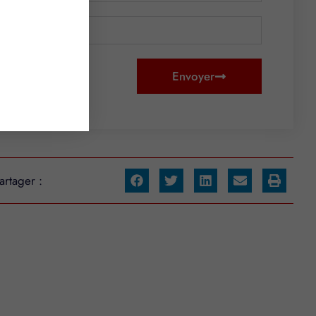
Envoyer
artager :