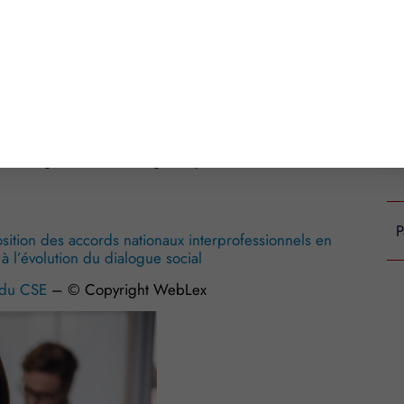
dicaux par une organisation syndicale
ciens élus ne pouvant plus se présenter du fait de la
ous les anciens élus.
ical est celle qui existe lorsqu’aucun candidat au
e se porte volontaire pour ce faire.
s, désormais prévue par la loi, effective depuis
 et désignations de délégués syndicaux intervenant
P
ition des accords nationaux interprofessionnels en
 à l’évolution du dialogue social
s du CSE
– © Copyright WebLex