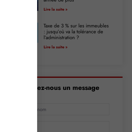
Lire la suite »
Taxe de 3 % sur les immeubles
: jusqu’où va la tolérance de
l’administration ?
Lire la suite »
Envoyez-nous un message