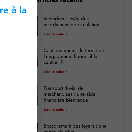
re à la
Incendies : levée des
interdictions de circulation
Lire la suite »
Cautionnement : le terme de
l’engagement libère-t-il la
caution ?
Lire la suite »
Transport fluvial de
marchandises : une aide
financière bienvenue
Lire la suite »
Encadrement des loyers : une
année de plus