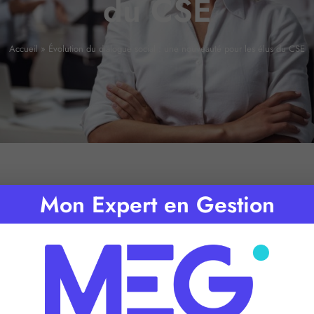
du CSE
Accueil
»
Évolution du dialogue social : une nouveauté pour les élus du CSE
Mon Expert en Gestion
emps de lecture :
2
minutes