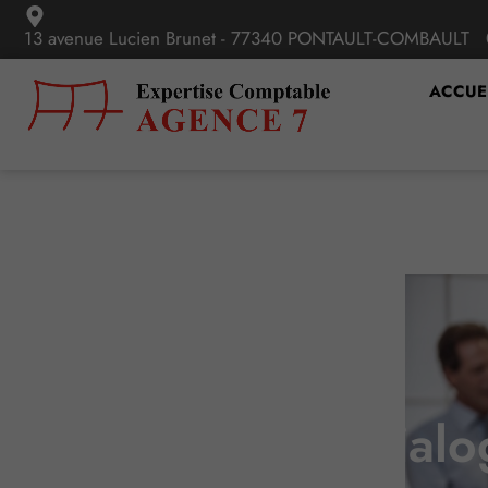
13 avenue Lucien Brunet - 77340 PONTAULT-COMBAULT
ACCUE
Évolution du dialo