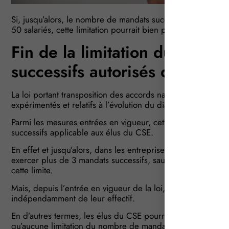
Si, jusqu’alors, le nombre de mandats successifs d’élus au 
50 salariés, cette limitation pourrait bien prendre fin. Pou
Fin de la limitation du nomb
successifs autorisés dans l’en
La loi portant transposition des accords nationaux interprof
expérimentés et relatifs à l’évolution du dialogue social vien
Parmi les mesures entrées en vigueur, cette loi officialise l
successifs applicable aux élus du CSE.
En effet et jusqu’alors, dans les entreprises employant au 
exercer plus de 3 mandats successifs, sauf si le protocole d
cette limite.
Mais, depuis l’entrée en vigueur de la loi, cette limitation 
indépendamment de leur effectif.
En d’autres termes, les élus du CSE pourront donc se prés
qu’aucune limitation du nombre de mandats successifs pos