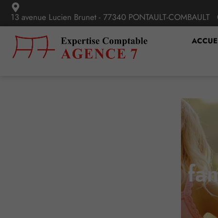
13 avenue Lucien Brunet - 77340 PONTAULT-COMBAULT
ACCUE
« Evénement fam