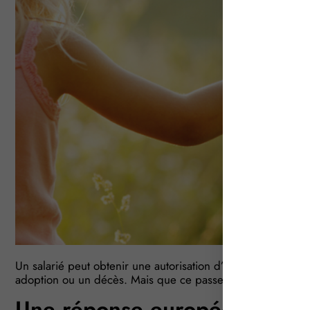
Un salarié peut obtenir une autorisation d’absence (rémun
adoption ou un décès. Mais que ce passe-t-il si l’événement
Une réponse européenne