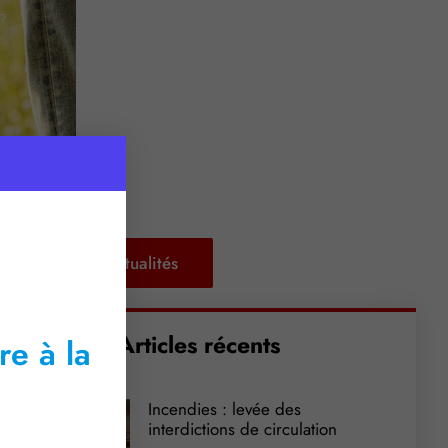
?
Retour aux actualités
Articles récents
re à la
Incendies : levée des
interdictions de circulation