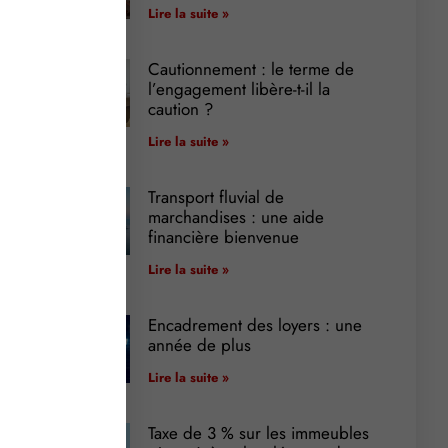
Lire la suite »
Cautionnement : le terme de
l’engagement libère-t-il la
caution ?
Lire la suite »
Transport fluvial de
marchandises : une aide
financière bienvenue
Lire la suite »
Encadrement des loyers : une
année de plus
Lire la suite »
Taxe de 3 % sur les immeubles