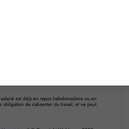
salarié serait déjà en vacances au moment de
(naissance, mariage, etc.), aucun congé
rrogée sur cette pratique… et sa réponse valide la
amilial doivent permettre au salarié de s’absenter
bligations nécessitant sa présence, tout en
 congés spéciaux rémunérés dépend de 2 conditions
;
roi d’un congé spécial surviennent lors d’une période
 salarié est déjà en repos hebdomadaire ou en
obligation de s’absenter du travail, et ne peut