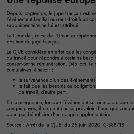
Depuis longtemps, le juge français estime qu’au cas où le 
l’événement familial ouvrant droit à un congé exceptionnel 
supplémentaire ne lui est attribué.
La Cour de Justice de l’Union européenne (CJUE) a été inte
position du juge français.
La CJUE considère en effet que les congés pour événement f
du travail pour répondre à certains besoins ou à certaines o
conservant sa rémunération. Dès lors, le bénéfice de ces
cumulatives, à savoir :
la survenance d’un des événements visés, d’une part 
le fait que les besoins ou obligations justifiant l’oct
de travail, d’autre part.
En conséquence, lorsque l’événement survient alors que le
congés payés, il ne peut pas se prévaloir d’une quelconque 
donc pas bénéficier d’un congé supplémentaire.
Source :
Arrêt de la CJUE, du 25 juin 2020, C-588/18