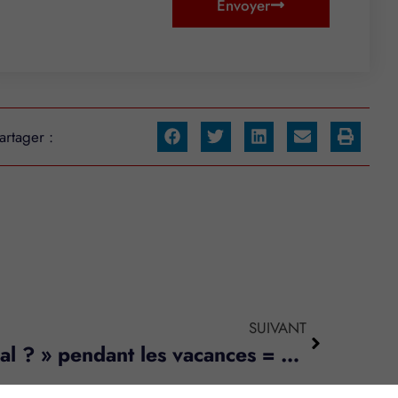
Envoyer
artager :
SUIVANT
? » Evénement familial ? » pendant les vacances = congés supplémentaires ?
s réglementations. Personnalisez vos préférences pour contrôler