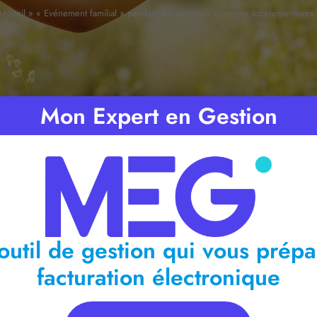
Accueil
»
« Evénement familial » pendant les vacances = congés supplémentaires 
Mon Expert en Gestion
ps de lecture :
< 1
minute
outil de gestion qui vous prépa
facturation électronique