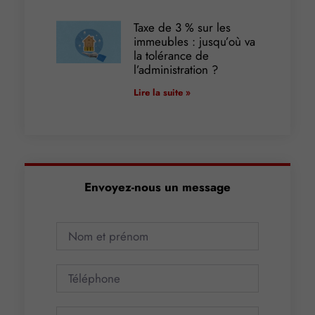
Taxe de 3 % sur les
immeubles : jusqu’où va
la tolérance de
l’administration ?
Lire la suite »
Envoyez-nous un message