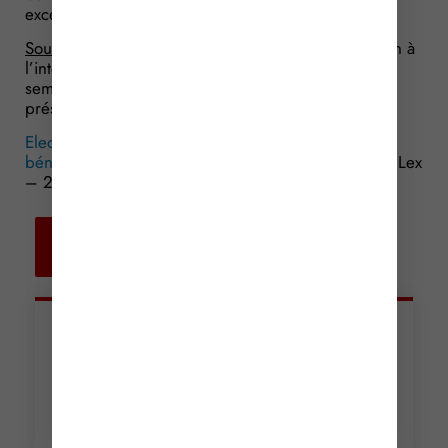
exceptionnelle.
Source :
Arrêté du 23 mars 2017 portant dérogation à
l’interdiction de circuler des poids lourds en fin de
semaine et jours fériés, dans le cadre des élections
présidentielles et législatives
Elections présidentielles et législatives : c’est « tout
bénef’ » pour les transporteurs ?
© Copyright WebLex
– 2017
Retour aux
actualités
Articles récents
Incendies : levée des
interdictions de
circulation