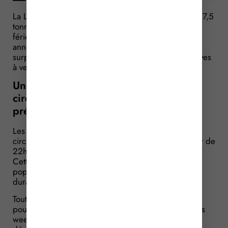
La Loi interdit les véhicules de transport de plus de 7,5
tonnes de circuler durant les dimanches et les jours
fériés. Pourtant, cette interdiction sera levée cette
année. La dérogation a pour source un motif
surprenant : les élections présidentielles et législatives
à venir…
Une dérogation à l’interdiction de
circuler… grâce aux élections
présidentielles et législatives !
Les transports de marchandises sont interdits de
circuler les samedis et veilles de jours fériés à partir de
22h et ce jusqu’à 22h les dimanches et jours fériés.
Cette interdiction a pour objectif la sécurité de la
population qui se déplace beaucoup sur les routes
durant ces périodes.
Toutefois, en cette année 2017, les transporteurs
pourront effectuer des déplacements durant certains
week-ends et jours fériés. La raison de cette