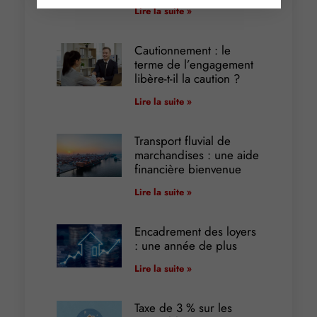
Lire la suite »
Cautionnement : le
terme de l’engagement
libère-t-il la caution ?
Lire la suite »
Transport fluvial de
marchandises : une aide
financière bienvenue
Lire la suite »
Encadrement des loyers
: une année de plus
Lire la suite »
Taxe de 3 % sur les