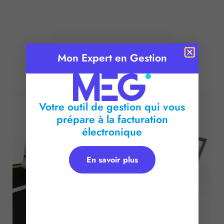
Mon Expert en Gestion
Publié le :
6 avril 2017
Temps de lecture :
2
minutes
Votre outil de gestion qui vous
prépare à la facturation
électronique
En savoir plus