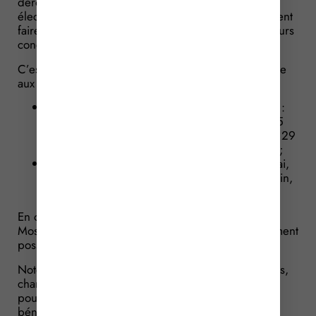
dérogation est simple : il faut que les candidats aux
élections présidentielles et législatives à venir puissent
faire acheminer leurs documents de campagne à leurs
concitoyens.
C’est pourquoi l’interdiction de circulation sera levée
aux dates suivantes cette année :
pour l’élection du Président de la République :
les samedi 8 avril, dimanche 9 avril, samedi 15
avril, dimanche 16 avril, lundi 17 avril, samedi 29
avril, dimanche 30 avril et lundi 1er mai 2017 ;
pour les élections législatives : les jeudi 25 mai,
samedi 27 mai, dimanche 28 mai, samedi 3 juin,
dimanche 4 juin et lundi 5 juin 2017.
En outre, sachez que dans les départements de la
Moselle, du Bas-Rhin et du Haut-Rhin, il sera également
possible de circuler le vendredi 14 avril 2017.
Notez que seuls les transports de plus de 7,5 tonnes,
chargés d’acheminer les documents de campagne
pourront voyager. Les autres transports ne
bénéficieront donc pas de cette dérogation