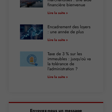
financière bienvenue
Lire la suite »
Encadrement des loyers
: une année de plus
Lire la suite »
Taxe de 3 % sur les
immeubles : jusqu’où va
la tolérance de
l’administration ?
Lire la suite »
Envoyez-nous un message