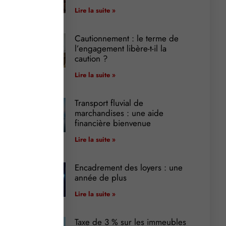
Lire la suite »
Cautionnement : le terme de
l’engagement libère-t-il la
caution ?
Lire la suite »
Transport fluvial de
marchandises : une aide
financière bienvenue
Lire la suite »
Encadrement des loyers : une
année de plus
Lire la suite »
Taxe de 3 % sur les immeubles