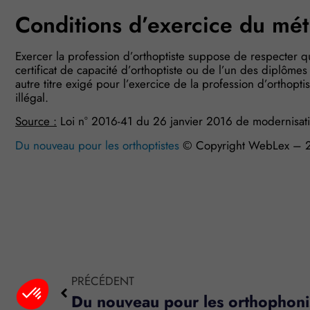
Conditions d’exercice du méti
Exercer la profession d’orthoptiste suppose de respecter quel
certificat de capacité d’orthoptiste ou de l’un des diplômes
autre titre exigé pour l’exercice de la profession d’orthopti
illégal.
Source :
Loi n° 2016-41 du 26 janvier 2016 de modernisatio
Du nouveau pour les orthoptistes
© Copyright WebLex – 
Plateforme de Gestion du Consentement : Personnalisez vo
Axeptio consent
PRÉCÉDENT
Du nouveau pour les orthophoni
Notre plateforme vous permet d'adapter et de gérer vos param