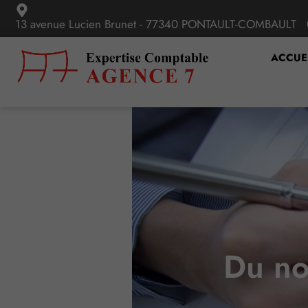
13 avenue Lucien Brunet - 77340 PONTAULT-COMBAULT
ACCUE
Du no