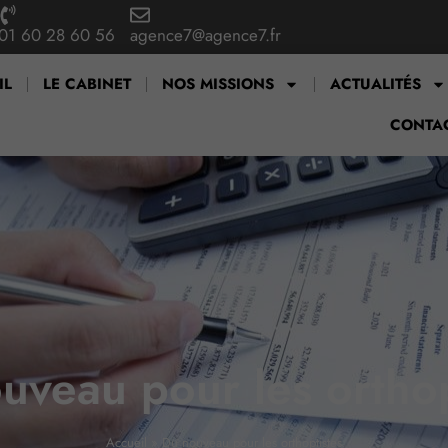
01 60 28 60 56
agence7@agence7.fr
IL
LE CABINET
NOS MISSIONS
ACTUALITÉS
CONTA
uveau pour les orthop
Accueil
»
Du nouveau pour les orthoptistes