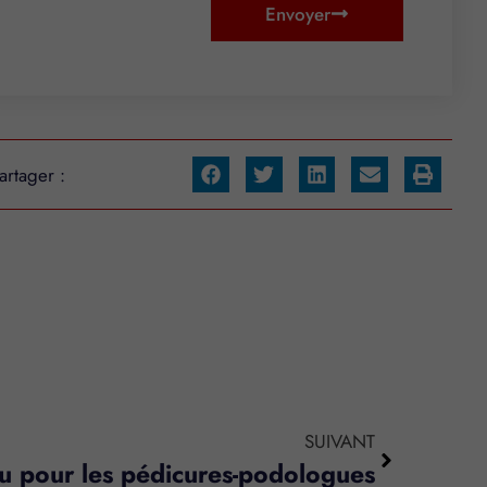
Envoyer
artager :
SUIVANT
 pour les pédicures-podologues
s réglementations. Personnalisez vos préférences pour contrôler