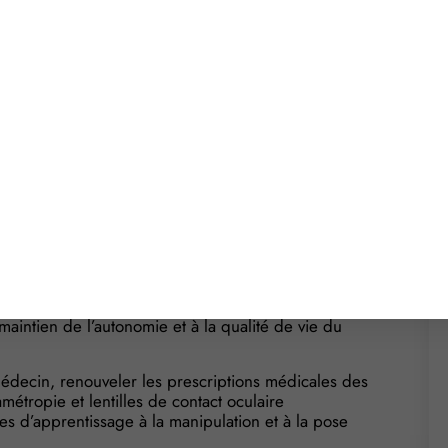
. Mais ce n’est pas tout ! Elle précise également en
ntre les faux praticiens.
, la prévention, le bilan orthoptique et le
 plans moteur, sensoriel et fonctionnel ainsi que
ription médicale ou, dans le cadre notamment du
té d’un médecin. Il dépiste, évalue, rééduque,
 à la personne âgée. Il exerce son activité en toute
iste met en œuvre les techniques et les savoir-faire
du patient et participe à leur coordination. Son
intien de l’autonomie et à la qualité de vie du
 médecin, renouveler les prescriptions médicales des
métropie et lentilles de contact oculaire
ces d’apprentissage à la manipulation et à la pose