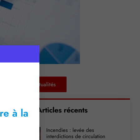
Retour aux actualités
Articles récents
re à la
Incendies : levée des
interdictions de circulation