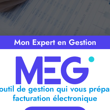
Mon Expert en Gestion
mps de lecture :
< 1
minute
outil de gestion qui vous prépa
facturation électronique