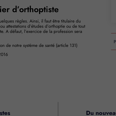
er d’orthoptiste
ques règles. Ainsi, il faut être titulaire du
 ou attestations d’études d’orthoptie ou de tout
ste. A défaut, l’exercice de la profession sera
P
n de notre système de santé (article 131)
2016
s Options
stes
Du nouveau
ètres de confidentialité, en garantissant la conformité avec le