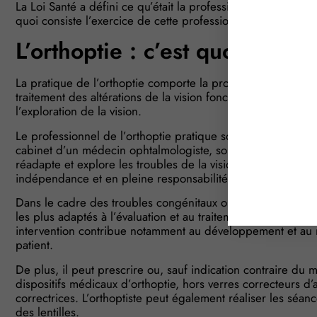
La Loi Santé a défini ce qu’était la profession d’orthoptiste
quoi consiste l’exercice de cette profession afin de lutter co
L’orthoptie : c’est quoi ?
La pratique de l’orthoptie comporte la promotion de la santé
traitement des altérations de la vision fonctionnelle sur les
l’exploration de la vision.
Le professionnel de l’orthoptie pratique son art sur presc
cabinet d’un médecin ophtalmologiste, sous la responsabili
réadapte et explore les troubles de la vision, du nourrisson
indépendance et en pleine responsabilité.
Dans le cadre des troubles congénitaux ou acquis, l’orthopt
les plus adaptés à l’évaluation et au traitement orthoptique 
intervention contribue notamment au développement et au ma
patient.
De plus, il peut prescrire ou, sauf indication contraire du
dispositifs médicaux d’orthoptie, hors verres correcteurs d’a
correctrices. L’orthoptiste peut également réaliser les séan
des lentilles.