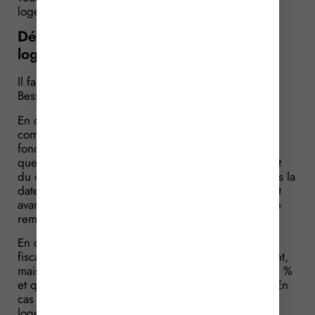
logement défiscalisé sous le régime « Robien »…
Démembrement de propriété d’un
logement : le cas du Besson
Il faut ici distinguer deux régimes différents : le «
Besson neuf » et le « Besson ancien ».
En ce qui concerne le « Besson neuf », qui permet,
comme le « Robien », de déduire des revenus
fonciers un amortissement, la sanction sera la même
que pour le « Robien » : lorsque le démembrement
du droit de propriété de l’immeuble intervient après la
date de souscription de l’engagement de location et
avant son expiration, l’avantage fiscal est en principe
remis en cause.
En ce qui concerne le « Besson ancien », l’avantage
fiscal prend ici la forme, non pas d’un amortissement,
mais d’une déduction fiscale calculée au taux de 26 %
et qui s’applique sur le montant des loyers perçus. En
cas de démembrement du droit de propriété du
logement pendant la période couverte par