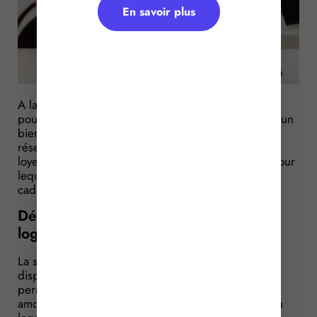
En savoir plus
A la faveur d’une transmission de patrimoine, vous
pouvez organiser la donation de la nue-propriété d’un
bien immobilier mis en location, tout en vous en
réservant l’usufruit pour continuer à percevoir les
loyers. Attention toutefois s’il s’agit d’un logement pour
lequel vous avez obtenu un avantage fiscal dans le
cadre d’un régime de défiscalisation…
Démembrement de propriété d’un
logement : le cas du Robien
La situation qui nous (pré)occupe ici concerne le
dispositif « Robien ». Pour mémoire, ce dispositif
permet de déduire des revenus fonciers un
amortissement calculé sur la base du prix d’achat du