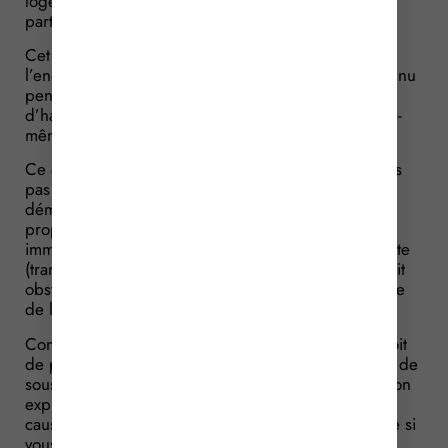
logement, offrant ainsi la possibilité de déduire une
partie du prix d’acquisition du bien.
Cet avantage fiscal est notamment subordonné à
l’engagement du propriétaire de louer le logement nu
pendant une durée minimale de neuf ans à usage
d’habitation principale à une personne autre qu’elle-
même ou un membre de son foyer fiscal.
Ce dispositif « Robien neuf » ne s’applique toutefois
pas aux immeubles dont le droit de propriété est
démembré. Il s’ensuit que le démembrement de
propriété du logement et/ou de ses dépendances
immédiates et nécessaires ou de son terrain d’assiette
(transmission de la nue-propriété ou de l’usufruit) fait
obstacle pour l’ensemble de l’immeuble au bénéfice
de la déduction fiscale au titre de l’amortissement.
Concrètement, et lorsque le démembrement du droit
de propriété de l’immeuble intervient après la date de
souscription de l’engagement de location et avant son
expiration, l’avantage fiscal est en principe remis en
cause. Il faut donc avoir à l’esprit cette conséquence si
vous envisagez de donner la nue-propriété d’un