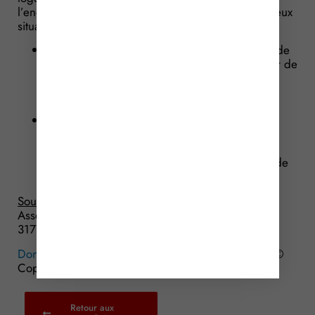
l’engagement de location, il faut distinguer selon deux
situations :
lorsque le propriétaire cède la nue-propriété de
l’immeuble, il est admis qu’il puisse bénéficier de
la déduction forfaitaire majorée en tant
qu’usufruitier, sous réserve de continuer à
respecter son engagement de location ;
s’il cède l’usufruit, il perd le bénéfice de
l’avantage fiscal : seul l’usufruitier pouvant
bénéficier de la déduction, la donation de
l’usufruit entraîne un cas de remise en cause de
l’avantage fiscal.
Source :
Réponse ministérielle Deflesselles,
Assemblée Nationale, du 13 septembre 2016, n°
31774
Donner un bien immobilier défiscalisé : attention !
©
Copyright WebLex – 2016
Retour aux