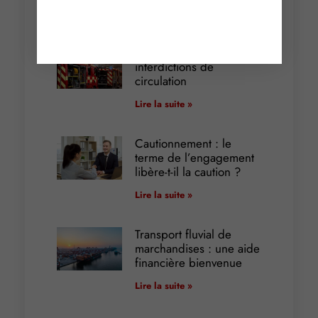
Articles récents
Incendies : levée des
interdictions de
circulation
Lire la suite »
Cautionnement : le
terme de l’engagement
libère-t-il la caution ?
Lire la suite »
Transport fluvial de
marchandises : une aide
financière bienvenue
Lire la suite »