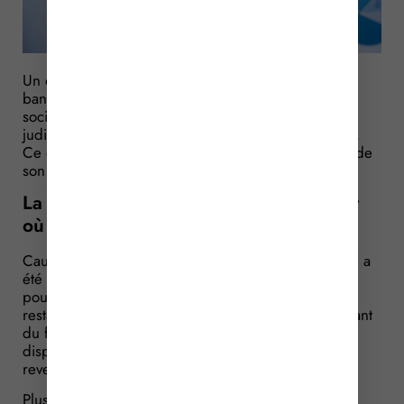
Un dirigeant se porte caution solidaire envers une
banque en vue de garantir un prêt consenti à sa
société. Cette société ayant été mise en liquidation
judiciaire, la banque assigne le gérant en paiement.
Ce qu’il conteste, mettant en avant la disproportion de
son engagement de caution…
La disproportion s’apprécie au moment
où la caution est consentie
Caution d’un prêt bancaire consenti à sa société qui a
été mise en liquidation judiciaire, le gérant est
poursuivi par la banque en paiement de l’emprunt
restant dû. Il conteste devoir payer la banque, arguant
du fait que cet engagement de caution est
disproportionné par rapport à ses biens et ses
revenus.
Plus exactement, cet engagement de caution a été