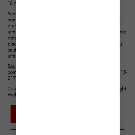
18 mai et 14 juin 2007.
Non, répond à nouveau le juge : le cautionnement
consenti le 30 avril 2007 a pour objet des emprunts
d’un montant déterminé qui seront consentis
ultérieurement ; à cette date, la dette garantie est donc
déterminable ; c’est au 30 avril 2007 qu’il faut se
placer pour apprécier la disproportion éventuelle du
cautionnement, sans tenir compte des engagements
ultérieurs.
Source :
Arrêt de la Cour de Cassation, chambre
commerciale, du 3 novembre 2015, n° 14-26051 et 15-
21769
Caution : une affaire de (dis)proportion…
© Copyright
WebLex – 2015
Retour aux
actualités