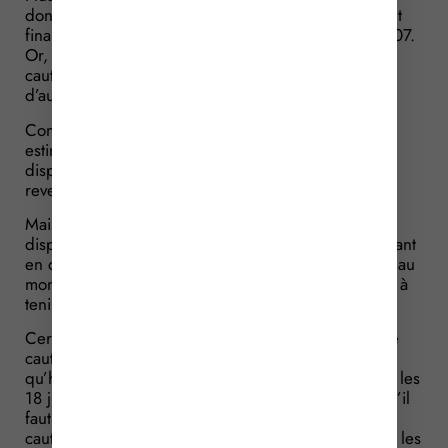
donné le 30 avril 2007 pour des prêts qui ne seront
finalement consentis que les 18 juillet et 17 août 2007.
Or, entre temps, le gérant a consenti d’autres
cautionnements, les 18 mai et 14 juin 2007 pour
d’autres emprunts.
Compte tenu de tous ces cautionnements, le gérant
estime que celui donné le 30 avril 2007 est
disproportionné par rapport à ses biens et ses
revenus.
Mais le juge ne va pas lui donner raison : la
disproportion du cautionnement s’apprécie en prenant
en considération l’endettement global de la caution au
moment où cet engagement est consenti, sans avoir à
tenir compte de ses engagements postérieurs.
Certes, reconnaît le gérant, mais il considère que le
cautionnement souscrit le 30 avril 2007 n’était
qu’hypothétique puisque les prêts ont été consentis les
18 juillet et 17 août 2007. C’est donc à ces dates qu’il
faut se placer pour apprécier la disproportion du
cautionnement, en tenant compte de ceux consentis les