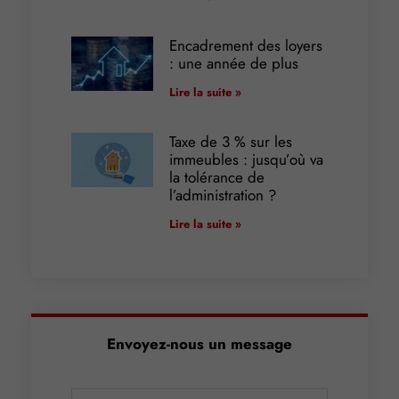
Encadrement des loyers
: une année de plus
Lire la suite »
Taxe de 3 % sur les
immeubles : jusqu’où va
la tolérance de
l’administration ?
Lire la suite »
Envoyez-nous un message